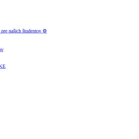
e našich študentov ⚙️
ov
UKE