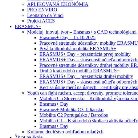
APLIKOVANÁ EKONÓMIA
PRO ENVIRO
Leonardo da Vinci
Projekt ACES
ERASMUS+
Modeluj, inovuj, tvor – Erasmus+ s CAD technológiami
Erasmus+ Day – 15.10.2025
Pracovné stretnutie účastníkov mobility ERASM
Prvá krátkodobá mobilita ERASMUS+
ERASMUS+ Day – prezentácia prvej mobility
ERASMUS+ Day – skúsenosti učiteľa odborných
Pracovné stretnutie účastníkov druhej mobility
Druhá krátkodobá mobilita ERASMUS+
ERASMUS+ Day – prezentácia druhej mobility
ERASMUS+ Day – skúsenosti učiteľa odborných
Keď sa úsilie mení na úspech – certifikáty pre abs
Youth can fight racism, accept diversity, promote toleran
Mobilita C5 Slovensko – Krátkodobá výmena zam
Erasmus+ Day
Erasmus+ Mobilita C3 Taliansko
Mobilita C2 Portugalsko / Barcelos
Mobilita C1 – Krátkodobá školiaca aktivita učiteľ
Erasmus+ Day
Kultúrne dedičstvo pohľadom mladých
Život na škole