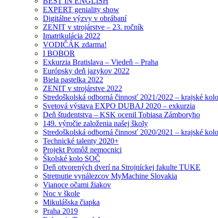
BEST IN ENGLISH
EXPERT geniality show
Digitálne výzvy v obrábaní
ZENIT v strojárstve – 23. ročník
Imatrikulácia 2022
VODIČÁK zdarma!
I BOBOR
Exkurzia Bratislava – Viedeň – Praha
Európsky deň jazykov 2022
Biela pastelka 2022
ZENIT v strojárstve 2022
Stredoškolská odborná činnosť 2021/2022 – krajské kol
Svetová výstava EXPO DUBAJ 2020 – exkurzia
Deň študentstva – KSK ocenil Tobiasa Zámboryho
149. výročie založenia našej školy
Stredoškolská odborná činnosť 2020/2021 – krajské kol
Technické talenty 2020+
Projekt Pomôž nemocnici
Školské kolo SOČ
Deň otvorených dverí na Strojníckej fakulte TUKE
Stretnutie vynálezcov MyMachine Slovakia
Vianoce očami žiakov
Noc v škole
Mikulášska čiapka
Praha 2019