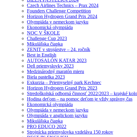
Czech Airlines Technics – Prax 2024
Founders Challenge Competition
Horizon Hydrogen Grand Prix 2024
Olympiáda v nemeckom jazyku
Ekonomická olympiáda
NOC V ŠKOLE
Challenge Cup 2023
Mikulášska čiapka
ZENIT v strojárstve – 24. ročník
Best in English
AUTOSALÓN KATAR 2023
Deň priemyslovky 2023
Medzinárodný maratón mieru
Biela pastelka 2023
Exkurzia – Priemyselný park Kechnec
Horizon Hydrogen Grand Prix 2023
Stredoškolská odborná činnosť 2022/2023 – krajské kol
Hodina deťom – na pomoc deťom je vždy správny čas
Ekonomická olympiáda
Olympiáda v nemeckom jazyku
Olympiáda v anglickom jazyku
Mikulášska čiapka
PRO EDUCO 2022
Strojnícka priemyslovka vzdeláva 150 rokov