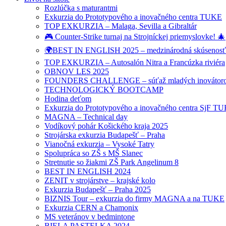
Rozlúčka s maturantmi
Exkurzia do Prototypového a inovačného centra TUKE
TOP EXKURZIA – Malaga, Sevilla a Gibraltár
🎮 Counter-Strike turnaj na Strojníckej priemyslovke! 🎄
🌍BEST IN ENGLISH 2025 – medzinárodná skúsenosť pr
TOP EXKURZIA – Autosalón Nitra a Francúzka riviéra
OBNOV LES 2025
FOUNDERS CHALLENGE – súťaž mladých inovátor
TECHNOLOGICKÝ BOOTCAMP
Hodina deťom
Exkurzia do Prototypového a inovačného centra SjF T
MAGNA – Technical day
Vodíkový pohár Košického kraja 2025
Strojárska exkurzia Budapešť – Praha
Vianočná exkurzia – Vysoké Tatry
Spolupráca so ZŠ s MŠ Slanec
Stretnutie so žiakmi ZŠ Park Angelinum 8
BEST IN ENGLISH 2024
ZENIT v strojárstve – krajské kolo
Exkurzia Budapešť – Praha 2025
BIZNIS Tour – exkurzia do firmy MAGNA a na TUKE
Exkurzia CERN a Chamonix
MS veteránov v bedmintone
BIELA PASTELKA 2024