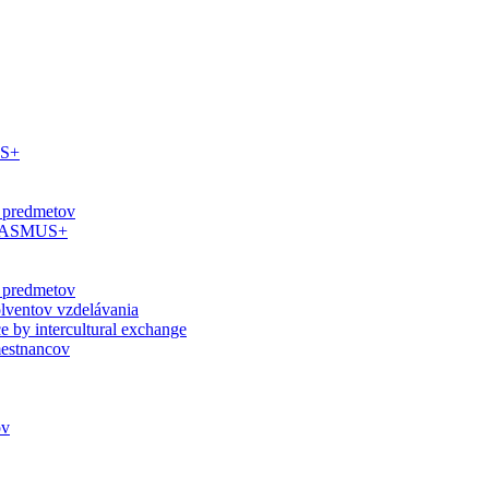
US+
 predmetov
 ERASMUS+
 predmetov
olventov vzdelávania
ce by intercultural exchange
estnancov
ov