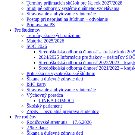
Termíny prijímacích skúšok pre šk. rok 2027/2028
Študijné odbory v systéme duálneho vzdelávania
Stravovanie a ubytovanie v internáte
Postup pri neprijatí na štúdium – odvolanie
Príprava na PS
Pre študentov
Termíny školských prázdnin
Maturita 2025/2026
SOČ 2026
Stredoškolská odborná činnosť – krajské kolo 202
2024/2025 Informácie pre žiakov – riešiteľov SO
Stredoškolská odborná činnosť 2022/2023 – krajs
Stredoškolská odborná činnosť 2021/2022 – krajs
Prihláška na vysokoškolské štúdium
Šikana a duševné zdravie detí
ISIC karty
Stravovanie a ubytovanie v internáte
Výchovný poradca
LINKA POMOCI
Školský parlament
ZSSK – bezplatná preprava študentov
Pre rodičov
Rodičovské stretnutia – 17.6.2026
2 % z dane
Šikana a duševné zdravie detí