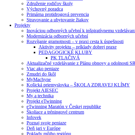
Združenie rodičov školy
Výchovný poradca
Primárna protidrogová prevencia
Stravovanie a ubytovanie žiakov
Projekty
Inováciou odborných učební k inšpiratívnemu vzdelávan
Modernizácia odborných učební
Rozvíjanie gramotnosti – v praxi cesta k úspešnosti
Aktivity projektu – príklady dobrej praxe
PEDAGOGICKÉ KLUBY
PK TLAČIVÁ
Aktualizačné vzdelávanie z Plánu obnovy a odolnosti S
Viac ako peniaze
Zmudri do škôl
MyMachyne
Košická priemyslovka – ŠKOLA ZDRAVEJ KLÍMY
Projekt AIESEC
My a technika
Projekt eTwinning
eTwinning Maratón v Českej republike
Školiace a tréningové centrum
Infovek
Poznaj svoje peniaze
Deň jari v Európe
Poklady môjho regiónu