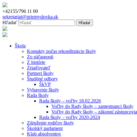
+42155/796 11 00
sekretariat@priemyslovka.sk
Hľadať
Škola
Kontakty počas rekonštrukcie školy
Zo súčasnosti
Z histórie
Zriaďovateľ
Partneri školy
Študijné odbory
ŠkVP
Vybavenie školy
Rada školy
Rada školy – voľby 18.02.2026
Voľby do Rady školy – zamestnanci školy
Voľby do Rady školy – zákonní zástupcovia
Rada školy – voľby 2020-2024
Združenie rodičov školy
Školský parlament
Klub absolventov