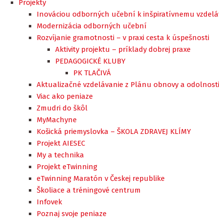
Projekty
Inováciou odborných učební k inšpiratívnemu vzdel
Modernizácia odborných učební
Rozvíjanie gramotnosti – v praxi cesta k úspešnosti
Aktivity projektu – príklady dobrej praxe
PEDAGOGICKÉ KLUBY
PK TLAČIVÁ
Aktualizačné vzdelávanie z Plánu obnovy a odolnost
Viac ako peniaze
Zmudri do škôl
MyMachyne
Košická priemyslovka – ŠKOLA ZDRAVEJ KLÍMY
Projekt AIESEC
My a technika
Projekt eTwinning
eTwinning Maratón v Českej republike
Školiace a tréningové centrum
Infovek
Poznaj svoje peniaze