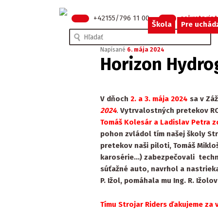
+42155/796 11 00
sekretaria
Škola
Pre uchád
Hľadať
Napísané
6. mája 2024
Horizon Hydro
V dňoch
2. a 3. mája 2024
sa v Záž
2024
.
Vytrvalostných pretekov RC 
Tomáš Kolesár a Ladislav Petra zo 
pohon zvládol tím našej školy Str
pretekov n
aši piloti, Tomáš Mikl
karosérie…) zabezpečovali techni
súťažné auto,
navrhol a nastrieka
P. Ižol, pomáhala mu Ing. R. Ižolo
Tímu Strojar Riders ďakujeme za