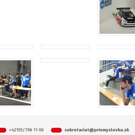
+42155/796 11 00
sekretariat@priemyslovka.sk