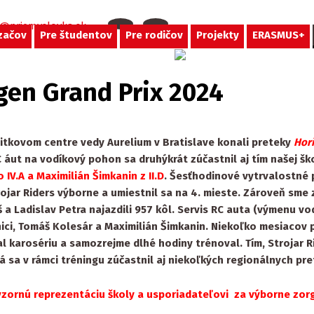
t@priemyslovka.sk
začov
Pre študentov
Pre rodičov
Projekty
ERASMUS+
gen Grand Prix 2024
itkovom centre vedy Aurelium v Bratislave konali preteky
Hor
áut na vodíkový pohon sa druhýkrát zúčastnil aj tím našej šk
IV.A a Maximilián Šimkanin z II.D
. Šesťhodinové vytrvalostné 
ojar Riders výborne a umiestnil sa na 4. mieste. Zároveň sme 
oš a Ladislav Petra najazdili 957 kôl. Servis RC auta (výmenu vo
ci, Tomáš Kolesár a Maximilián Šimkanin.
Niekoľko mesiacov p
l karosériu a samozrejme dlhé hodiny trénoval. Tím, Strojar Ri
vá sa v rámci tréningu zúčastnil aj niekoľkých regionálnych pre
vzornú reprezentáciu školy a usporiadateľovi za výborne zor