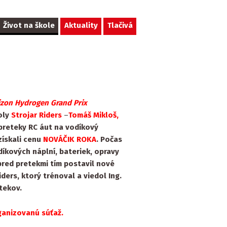
Život na škole
Aktuality
Tlačivá
izon Hydrogen Grand Prix
oly
Strojar Riders
–
Tomáš Mikloš,
preteky RC áut na vodíkový
získali cenu
NOVÁČIK ROKA
. Počas
díkových náplní, bateriek, opravy
red pretekmi tím postavil nové
ders, ktorý trénoval a viedol Ing.
tekov.
ganizovanú súťaž.