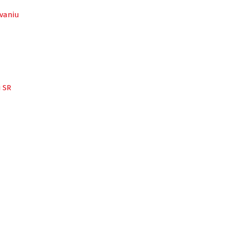
ávaniu
i SR