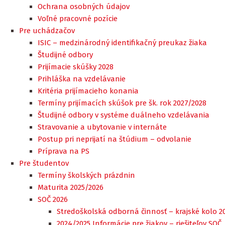
Ochrana osobných údajov
Voľné pracovné pozície
Pre uchádzačov
ISIC – medzinárodný identifikačný preukaz žiaka
Študijné odbory
Prijímacie skúšky 2028
Prihláška na vzdelávanie
Kritéria prijímacieho konania
Termíny prijímacích skúšok pre šk. rok 2027/2028
Študijné odbory v systéme duálneho vzdelávania
Stravovanie a ubytovanie v internáte
Postup pri neprijatí na štúdium – odvolanie
Príprava na PS
Pre študentov
Termíny školských prázdnin
Maturita 2025/2026
SOČ 2026
Stredoškolská odborná činnosť – krajské kolo 2
2024/2025 Informácie pre žiakov – riešiteľov SOČ