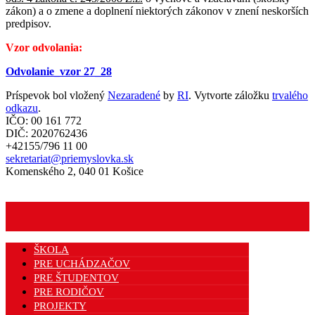
zákon) a o zmene a doplnení niektorých zákonov v znení neskorších
predpisov.
Vzor odvolania:
Odvolanie_vzor 27_28
Príspevok bol vložený
Nezaradené
by
RI
. Vytvorte záložku
trvalého
odkazu
.
IČO: 00 161 772
DIČ: 2020762436
+42155/796 11 00
sekretariat@priemyslovka.sk
Komenského 2, 040 01 Košice
ŠKOLA
PRE UCHÁDZAČOV
PRE ŠTUDENTOV
PRE RODIČOV
PROJEKTY