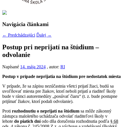
Navigácia článkami
←
Predchádzajúci
Ďalej
→
Postup pri neprijatí na štúdium –
odvolanie
Napísané
14. mája 2024
, autor:
RI
Postup v prípade neprijatia na štúdium pre nedostatok miesta
V prípade, že sa zápisu nezúčastnia všetci prijatí žiaci, budú sa
uvoľňovať miesta pre žiakov, ktorí neboli prijatí a riaditeľ školy
bude v rámci autoremedúry „posúvať čiaru“ (t. z. bude postupne
prijímať žiakov, ktorí podali odvolanie).
Proti
rozhodnutiu o neprijatí na štúdium
sa môže zákonný
zástupca maloletého uchádzača odvolať riaditeľovi školy v
lehote
do piatich dní
odo dňa doručenia rozhodnutia podľa
§ 68
ods. 4 zákona č. 245/2008 Z.z.
o výchove a vzdelávaní (školský