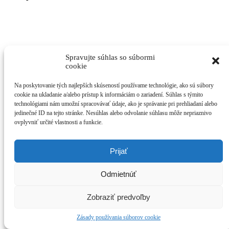
Spravujte súhlas so súbormi
cookie
Príspevok bol vložený
Nezaradené
by
RI
. Vytvorte záložku
trvalého
Na poskytovanie tých najlepších skúseností používame technológie, ako sú súbory
odkazu
.
cookie na ukladanie a/alebo prístup k informáciám o zariadení. Súhlas s týmito
IČO: 00 161 772
technológiami nám umožní spracovávať údaje, ako je správanie pri prehliadaní alebo
DIČ: 2020762436
jedinečné ID na tejto stránke. Nesúhlas alebo odvolanie súhlasu môže nepriaznivo
+42155/796 11 00
ovplyvniť určité vlastnosti a funkcie.
sekretariat@priemyslovka.sk
Komenského 2, 040 01 Košice
Prijať
Odmietnúť
Zobraziť predvoľby
Zásady používania súborov cookie