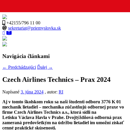
+42155/796 11 00
sekretariat@priemyslovka.sk
Navigácia článkami
←
Predchádzajúci
Ďalej
→
Czech Airlines Technics – Prax 2024
Napísané
3. júna 2024
, autor:
RI
Aj v tomto školskom roku sa naši študenti odboru 3776 K 01
mechanik lietadiel – mechanika zúčastňujú odbornej praxe vo
firme Czech Airlines Technics a.s., ktorá sídli na
Letisku Václava Havla v Prahe. Dvojtýždňová odborná prax
zameraná predovšetkým na údržbu lietadiel im umožní získať
cenné praktické skúsenosti.