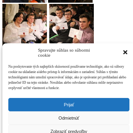
Spravujte súhlas so súbormi
cookie
Na poskytovanie tých najlepších skúseností používame technológie, ako sú súbory
cookie na ukladanie a/alebo prístup k informáciám o zariadení. Súhlas s týmito
technológiami nám umožní spracovávať údaje, ako je správanie pri prehliadaní alebo
jedinečné ID na tejto stránke. Nesúhlas alebo odvolanie súhlasu môže nepriaznivo
ovplyvniť určité vlastnosti a funkcie.
Príspevok bol vložený
Nezaradené
by
RI
. Vytvorte záložku
trvalého
Prijať
odkazu
.
IČO: 00 161 772
Odmietnúť
DIČ: 2020762436
+42155/796 11 00
sekretariat@priemyslovka.sk
Zobraziť predvoľby