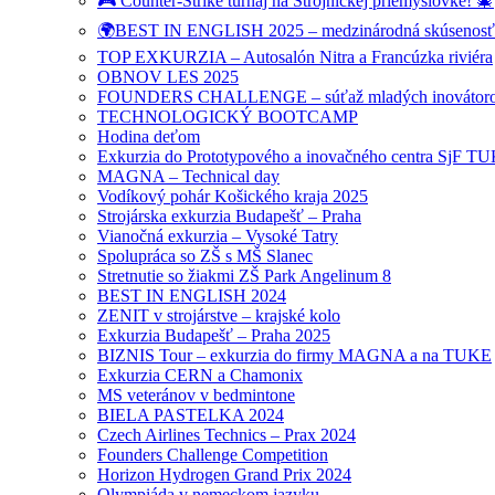
🎮 Counter-Strike turnaj na Strojníckej priemyslovke! 🎄
🌍BEST IN ENGLISH 2025 – medzinárodná skúsenosť pr
TOP EXKURZIA – Autosalón Nitra a Francúzka riviéra
OBNOV LES 2025
FOUNDERS CHALLENGE – súťaž mladých inovátor
TECHNOLOGICKÝ BOOTCAMP
Hodina deťom
Exkurzia do Prototypového a inovačného centra SjF T
MAGNA – Technical day
Vodíkový pohár Košického kraja 2025
Strojárska exkurzia Budapešť – Praha
Vianočná exkurzia – Vysoké Tatry
Spolupráca so ZŠ s MŠ Slanec
Stretnutie so žiakmi ZŠ Park Angelinum 8
BEST IN ENGLISH 2024
ZENIT v strojárstve – krajské kolo
Exkurzia Budapešť – Praha 2025
BIZNIS Tour – exkurzia do firmy MAGNA a na TUKE
Exkurzia CERN a Chamonix
MS veteránov v bedmintone
BIELA PASTELKA 2024
Czech Airlines Technics – Prax 2024
Founders Challenge Competition
Horizon Hydrogen Grand Prix 2024
Olympiáda v nemeckom jazyku