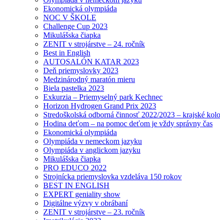
Ekonomická olympiáda
NOC V ŠKOLE
Challenge Cup 2023
Mikulášska čiapka
ZENIT v strojárstve – 24. ročník
Best in English
AUTOSALÓN KATAR 2023
Deň priemyslovky 2023
Medzinárodný maratón mieru
Biela pastelka 2023
Exkurzia – Priemyselný park Kechnec
Horizon Hydrogen Grand Prix 2023
Stredoškolská odborná činnosť 2022/2023 – krajské kol
Hodina deťom – na pomoc deťom je vždy správny čas
Ekonomická olympiáda
Olympiáda v nemeckom jazyku
Olympiáda v anglickom jazyku
Mikulášska čiapka
PRO EDUCO 2022
Strojnícka priemyslovka vzdeláva 150 rokov
BEST IN ENGLISH
EXPERT geniality show
Digitálne výzvy v obrábaní
ZENIT v strojárstve – 23. ročník