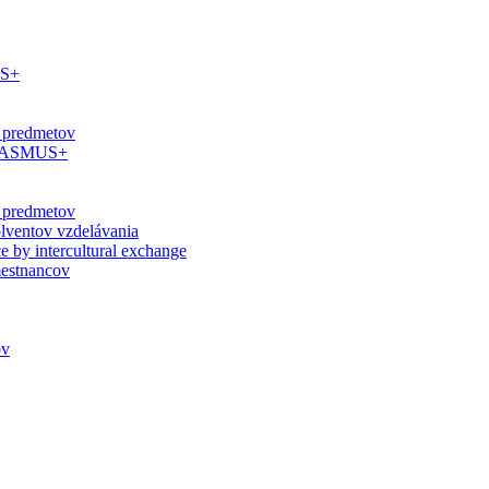
US+
 predmetov
 ERASMUS+
 predmetov
olventov vzdelávania
ce by intercultural exchange
estnancov
ov