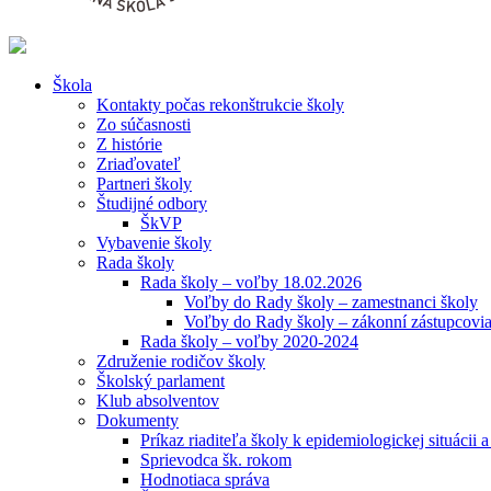
Škola
Kontakty počas rekonštrukcie školy
Zo súčasnosti
Z histórie
Zriaďovateľ
Partneri školy
Študijné odbory
ŠkVP
Vybavenie školy
Rada školy
Rada školy – voľby 18.02.2026
Voľby do Rady školy – zamestnanci školy
Voľby do Rady školy – zákonní zástupcovia
Rada školy – voľby 2020-2024
Združenie rodičov školy
Školský parlament
Klub absolventov
Dokumenty
Príkaz riaditeľa školy k epidemiologickej situácii 
Sprievodca šk. rokom
Hodnotiaca správa