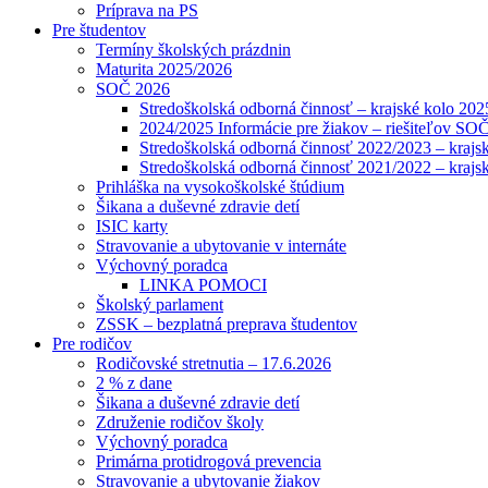
Príprava na PS
Pre študentov
Termíny školských prázdnin
Maturita 2025/2026
SOČ 2026
Stredoškolská odborná činnosť – krajské kolo 202
2024/2025 Informácie pre žiakov – riešiteľov SO
Stredoškolská odborná činnosť 2022/2023 – krajs
Stredoškolská odborná činnosť 2021/2022 – krajs
Prihláška na vysokoškolské štúdium
Šikana a duševné zdravie detí
ISIC karty
Stravovanie a ubytovanie v internáte
Výchovný poradca
LINKA POMOCI
Školský parlament
ZSSK – bezplatná preprava študentov
Pre rodičov
Rodičovské stretnutia – 17.6.2026
2 % z dane
Šikana a duševné zdravie detí
Združenie rodičov školy
Výchovný poradca
Primárna protidrogová prevencia
Stravovanie a ubytovanie žiakov