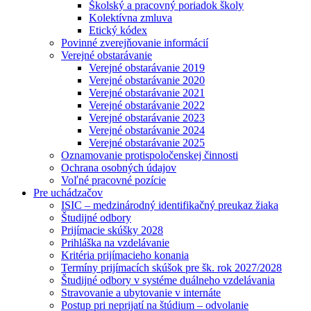
Školský a pracovný poriadok školy
Kolektívna zmluva
Etický kódex
Povinné zverejňovanie informácií
Verejné obstarávanie
Verejné obstarávanie 2019
Verejné obstarávanie 2020
Verejné obstarávanie 2021
Verejné obstarávanie 2022
Verejné obstarávanie 2023
Verejné obstarávanie 2024
Verejné obstarávanie 2025
Oznamovanie protispoločenskej činnosti
Ochrana osobných údajov
Voľné pracovné pozície
Pre uchádzačov
ISIC – medzinárodný identifikačný preukaz žiaka
Študijné odbory
Prijímacie skúšky 2028
Prihláška na vzdelávanie
Kritéria prijímacieho konania
Termíny prijímacích skúšok pre šk. rok 2027/2028
Študijné odbory v systéme duálneho vzdelávania
Stravovanie a ubytovanie v internáte
Postup pri neprijatí na štúdium – odvolanie