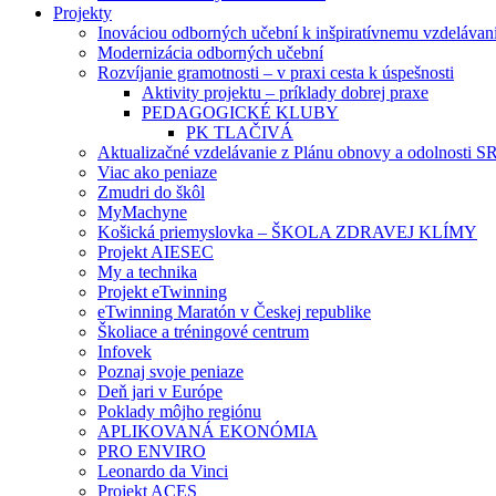
Projekty
Inováciou odborných učební k inšpiratívnemu vzdelávan
Modernizácia odborných učební
Rozvíjanie gramotnosti – v praxi cesta k úspešnosti
Aktivity projektu – príklady dobrej praxe
PEDAGOGICKÉ KLUBY
PK TLAČIVÁ
Aktualizačné vzdelávanie z Plánu obnovy a odolnosti S
Viac ako peniaze
Zmudri do škôl
MyMachyne
Košická priemyslovka – ŠKOLA ZDRAVEJ KLÍMY
Projekt AIESEC
My a technika
Projekt eTwinning
eTwinning Maratón v Českej republike
Školiace a tréningové centrum
Infovek
Poznaj svoje peniaze
Deň jari v Európe
Poklady môjho regiónu
APLIKOVANÁ EKONÓMIA
PRO ENVIRO
Leonardo da Vinci
Projekt ACES