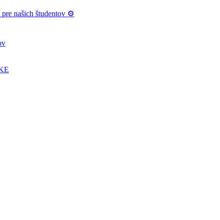
e našich študentov ⚙️
ov
UKE