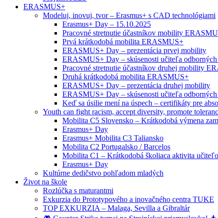
ERASMUS+
Modeluj, inovuj, tvor – Erasmus+ s CAD technológiami
Erasmus+ Day – 15.10.2025
Pracovné stretnutie účastníkov mobility ERASM
Prvá krátkodobá mobilita ERASMUS+
ERASMUS+ Day – prezentácia prvej mobility
ERASMUS+ Day – skúsenosti učiteľa odborných
Pracovné stretnutie účastníkov druhej mobility
Druhá krátkodobá mobilita ERASMUS+
ERASMUS+ Day – prezentácia druhej mobility
ERASMUS+ Day – skúsenosti učiteľa odborných
Keď sa úsilie mení na úspech – certifikáty pre abs
Youth can fight racism, accept diversity, promote toleran
Mobilita C5 Slovensko – Krátkodobá výmena zam
Erasmus+ Day
Erasmus+ Mobilita C3 Taliansko
Mobilita C2 Portugalsko / Barcelos
Mobilita C1 – Krátkodobá školiaca aktivita učiteľ
Erasmus+ Day
Kultúrne dedičstvo pohľadom mladých
Život na škole
Rozlúčka s maturantmi
Exkurzia do Prototypového a inovačného centra TUKE
TOP EXKURZIA – Malaga, Sevilla a Gibraltár