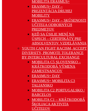
MOBILITA ERASMUS+
ERASMUS+ DAY –
PREZENTÁCIA DRUHEJ
MOBILITY
ERASMUS+ DAY – SKÚSENOSTI
UČITEĽA ODBORNÝCH
PREDMETOV
KEĎ SA ÚSILIE MENÍ NA
ÚSPECH – CERTIFIKÁTY PRE
ABSOLVENTOV VZDELÁVANIA
YOUTH CAN FIGHT RACISM, ACCEPT
DIVERSITY, PROMOTE TOLERANCE
BY INTERCULTURAL EXCHANGE
MOBILITA C5 SLOVENSKO –
KRÁTKODOBÁ VÝMENA
ZAMESTNANCOV
ERASMUS+ DAY
ERASMUS+ MOBILITA C3
TALIANSKO
MOBILITA C2 PORTUGALSKO /
BARCELOS
MOBILITA C1 – KRÁTKODOBÁ
ŠKOLIACA AKTIVITA
UČITEĽOV