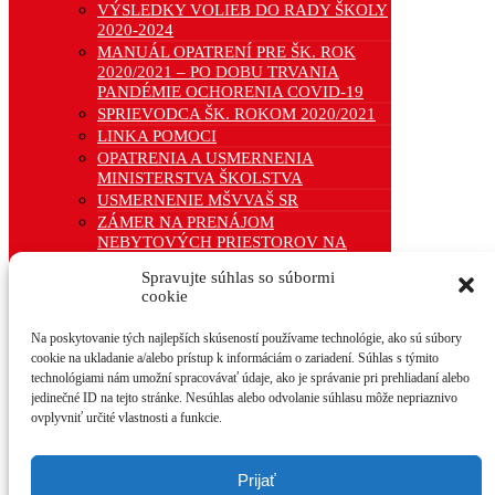
VÝSLEDKY VOLIEB DO RADY ŠKOLY
2020-2024
MANUÁL OPATRENÍ PRE ŠK. ROK
2020/2021 – PO DOBU TRVANIA
PANDÉMIE OCHORENIA COVID-19
SPRIEVODCA ŠK. ROKOM 2020/2021
LINKA POMOCI
OPATRENIA A USMERNENIA
MINISTERSTVA ŠKOLSTVA
USMERNENIE MŠVVAŠ SR
ZÁMER NA PRENÁJOM
NEBYTOVÝCH PRIESTOROV NA
VÝCHOVNO-VZDELÁVACIU
Spravujte súhlas so súbormi
ČINNOSŤ
cookie
TLAČIVÁ
TLAČIVÁ PRE TRIEDNYCH
Na poskytovanie tých najlepších skúseností používame technológie, ako sú súbory
UČITEĽOV
cookie na ukladanie a/alebo prístup k informáciám o zariadení. Súhlas s týmito
PRIEPUSTKA
technológiami nám umožní spracovávať údaje, ako je správanie pri prehliadaní alebo
POTVRDENIE O NÁVŠTEVE ŠKOLY
jedinečné ID na tejto stránke. Nesúhlas alebo odvolanie súhlasu môže nepriaznivo
POTVRDENIE NA ÚČEL PRÍDAVKU
ovplyvniť určité vlastnosti a funkcie.
NA DIEŤA
TLAČIVO NA EXKURZIU
TLAČIVO NA ŠKOLSKÝ VÝLET
Prijať