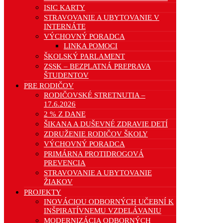
ISIC KARTY
STRAVOVANIE A UBYTOVANIE V
INTERNÁTE
VÝCHOVNÝ PORADCA
LINKA POMOCI
ŠKOLSKÝ PARLAMENT
ZSSK – BEZPLATNÁ PREPRAVA
ŠTUDENTOV
PRE RODIČOV
RODIČOVSKÉ STRETNUTIA –
17.6.2026
2 % Z DANE
ŠIKANA A DUŠEVNÉ ZDRAVIE DETÍ
ZDRUŽENIE RODIČOV ŠKOLY
VÝCHOVNÝ PORADCA
PRIMÁRNA PROTIDROGOVÁ
PREVENCIA
STRAVOVANIE A UBYTOVANIE
ŽIAKOV
PROJEKTY
INOVÁCIOU ODBORNÝCH UČEBNÍ K
INŠPIRATÍVNEMU VZDELÁVANIU
MODERNIZÁCIA ODBORNÝCH