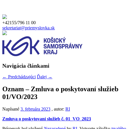
+42155/796 11 00
sekretariat@priemyslovka.sk
Navigácia článkami
←
Predchádzajúci
Ďalej
→
Oznam – Zmluva o poskytovaní služieb
01/VO/2023
Napísané
3. februára 2023
, autor:
RI
Zmluva o poskytovaní služieb č. 01_VO_2023
Príspevok bol vložený
Nezaradené
by
RI
. Vytvorte záložku
trvalého