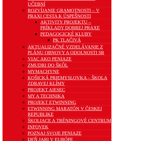
UČEBNÍ
ROZVÍJANIE GRAMOTNOSTI – V
PRAXI CESTA K ÚSPEŠNOSTI
AKTIVITY PROJEKTU –
PRÍKLADY DOBREJ PRAXE
PEDAGOGICKÉ KLUBY
PK TLAČIVÁ
AKTUALIZAČNÉ VZDELÁVANIE Z
PLÁNU OBNOVY A ODOLNOSTI SR
VIAC AKO PENIAZE
ZMUDRI DO ŠKÔL
MYMACHYNE
KOŠICKÁ PRIEMYSLOVKA – ŠKOLA
ZDRAVEJ KLÍMY
PROJEKT AIESEC
MY A TECHNIKA
PROJEKT ETWINNING
ETWINNING MARATÓN V ČESKEJ
REPUBLIKE
ŠKOLIACE A TRÉNINGOVÉ CENTRUM
INFOVEK
POZNAJ SVOJE PENIAZE
DEŇ JARI V EURÓPE