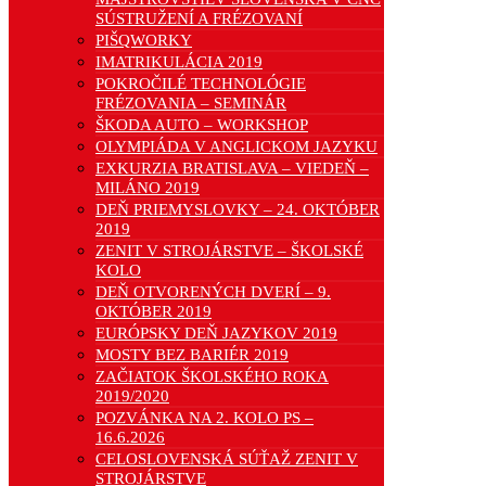
SÚSTRUŽENÍ A FRÉZOVANÍ
PIŠQWORKY
IMATRIKULÁCIA 2019
POKROČILÉ TECHNOLÓGIE
FRÉZOVANIA – SEMINÁR
ŠKODA AUTO – WORKSHOP
OLYMPIÁDA V ANGLICKOM JAZYKU
EXKURZIA BRATISLAVA – VIEDEŇ –
MILÁNO 2019
DEŇ PRIEMYSLOVKY – 24. OKTÓBER
2019
ZENIT V STROJÁRSTVE – ŠKOLSKÉ
KOLO
DEŇ OTVORENÝCH DVERÍ – 9.
OKTÓBER 2019
EURÓPSKY DEŇ JAZYKOV 2019
MOSTY BEZ BARIÉR 2019
ZAČIATOK ŠKOLSKÉHO ROKA
2019/2020
POZVÁNKA NA 2. KOLO PS –
16.6.2026
CELOSLOVENSKÁ SÚŤAŽ ZENIT V
STROJÁRSTVE