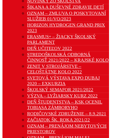
NOVINKY ZO ŠKOLSTVA
ŠIKANA A DUŠEVNÉ ZDRAVIE DETÍ
OZNAM – ZMLUVA O POSKYTOVANÍ
SLUŽIEB 01/VO/2023
HORIZON HYDROGEN GRAND PRIX
2023
ERASMUS+ – ŽIACKY ŠKOLSKÝ
PARLAMENT
DEŇ UČITEĽOV 2022
STREDOŠKOLSKÁ ODBORNÁ
ČINNOSŤ 2021/2022 – KRAJSKÉ KOLO
ZENIT V STROJÁRSTVE –
CELOŠTÁTNE KOLO 2022
SVETOVÁ VÝSTAVA EXPO DUBAJ
2020 – EXKURZIA
ŠKOLSKÝ SEMAFOR 2021/2022
VÝZVA – LYŽIARSKY KURZ 2022
DEŇ ŠTUDENTSTVA – KSK OCENIL
TOBIASA ZÁMBORYHO
RODIČOVSKÉ ZDRUŽENIE – 8.9.2021
ZAČIATOK ŠK. ROKA 2021/22
OZNAM – PRENÁJOM NEBYTOVÝCH
PRIESTOROV
OZNAM – PRENÁJOM MALEJ