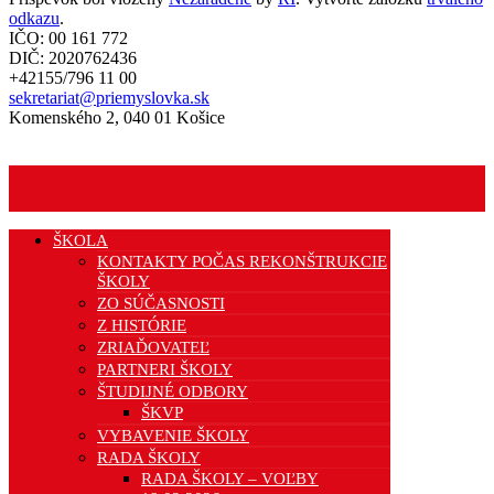
odkazu
.
IČO: 00 161 772
DIČ: 2020762436
+42155/796 11 00
sekretariat@priemyslovka.sk
Komenského 2, 040 01 Košice
ŠKOLA
KONTAKTY POČAS REKONŠTRUKCIE
ŠKOLY
ZO SÚČASNOSTI
Z HISTÓRIE
ZRIAĎOVATEĽ
PARTNERI ŠKOLY
ŠTUDIJNÉ ODBORY
ŠKVP
VYBAVENIE ŠKOLY
RADA ŠKOLY
RADA ŠKOLY – VOĽBY