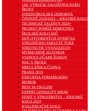
149. VÝROČIE ZALOŽENIA NAŠEJ
ŠKOLY
STREDOŠKOLSKÁ ODBORNÁ
ČINNOSŤ 2020/2021 – KRAJSKÉ KOLO
TECHNICKÉ TALENTY 2020+
PROJEKT POMÔŽ NEMOCNICI
ŠKOLSKÉ KOLO SOČ
DEŇ OTVORENÝCH DVERÍ NA
STROJNÍCKEJ FAKULTE TUKE
STRETNUTIE VYNÁLEZCOV
MYMACHINE SLOVAKIA
VIANOCE OČAMI ŽIAKOV
NOC V ŠKOLE
MIKULÁŠSKA ČIAPKA
PRAHA 2019
EXKURZIA TOMARKAERO
IBOBOR
BEST IN ENGLISH
EXPERT GENIALITY SHOW
ZENIT V STROJÁRSTVE – KRAJSKÉ
KOLO 2019
KVALIFIKAČNÉ KOLO
MAJSTROVSTIEV SLOVENSKA V CNC