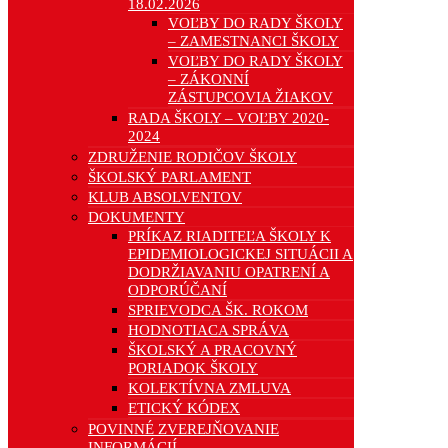
18.02.2026
VOĽBY DO RADY ŠKOLY
– ZAMESTNANCI ŠKOLY
VOĽBY DO RADY ŠKOLY
– ZÁKONNÍ
ZÁSTUPCOVIA ŽIAKOV
RADA ŠKOLY – VOĽBY 2020-
2024
ZDRUŽENIE RODIČOV ŠKOLY
ŠKOLSKÝ PARLAMENT
KLUB ABSOLVENTOV
DOKUMENTY
PRÍKAZ RIADITEĽA ŠKOLY K
EPIDEMIOLOGICKEJ SITUÁCII A
DODRŽIAVANIU OPATRENÍ A
ODPORÚČANÍ
SPRIEVODCA ŠK. ROKOM
HODNOTIACA SPRÁVA
ŠKOLSKÝ A PRACOVNÝ
PORIADOK ŠKOLY
KOLEKTÍVNA ZMLUVA
ETICKÝ KÓDEX
POVINNÉ ZVEREJŇOVANIE
INFORMÁCIÍ