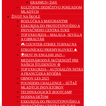
ERASMUS+ DAY
KULTÚRNE DEDIČSTVO POHĽADOM
MLADÝCH
ŽIVOT NA ŠKOLE
ROZLÚČKA S MATURANTMI
EXKURZIA DO PROTOTYPOVÉHO A
INOVAČNÉHO CENTRA TUKE
TOP EXKURZIA – MALAGA, SEVILLA
A GIBRALTÁR
🎮 COUNTER-STRIKE TURNAJ NA
STROJNÍCKEJ PRIEMYSLOVKE! 🎄
🌍BEST IN ENGLISH 2025 –
MEDZINÁRODNÁ SKÚSENOSŤ PRE
NAŠICH ŠTUDENTOV ⚙️
TOP EXKURZIA – AUTOSALÓN NITRA
A FRANCÚZKA RIVIÉRA
OBNOV LES 2025
FOUNDERS CHALLENGE – SÚŤAŽ
MLADÝCH INOVÁTOROV
TECHNOLOGICKÝ BOOTCAMP
HODINA DEŤOM
EXKURZIA DO PROTOTYPOVÉHO A
INOVAČNÉHO CENTRA SJF TUKE