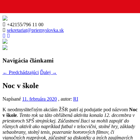
+42155/796 11 00
sekretariat@priemyslovka.sk
Navigácia článkami
←
Predchádzajúci
Ďalej
→
Noc v škole
Napísané
11. februára 2020
, autor:
RI
K neodmysliteľným akciám ŽŠR patrí aj podujatie pod názvom
Noc
v škole
. Tento rok sa táto obľúbená aktivita konala 12. decembra v
priestoroch SPŠ strojníckej. Zúčastnení žiaci sa mohli zapojiť do
rôznych aktivít ako napríklad futbal v telocvični, stolné hry, základy
sebaobrany, stolný tenis, pozeranie hororových filmov, či
vianočných rozprávok, zúčastniť sa diskotéky a iných zaujímavých