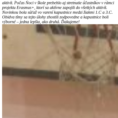
aktivít. Počas Noci v škole prebehlo aj stretnutie účastníkov v rámci
projektu Erasmus+, ktorí sa aktívne zapojili do všetkých aktivít.
Novinkou bola súťaž vo varení kapustnice medzi žiakmi 1.C a 3.C.
Obidva tímy sa tejto úlohy zhostili zodpovedne a kapustnice boli
výborné – jedna lepšia, ako druhá. Ďakujeme!