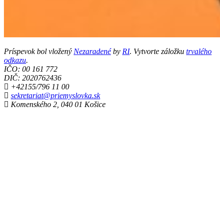
Príspevok bol vložený
Nezaradené
by
RI
. Vytvorte záložku
trvalého
odkazu
.
IČO: 00 161 772
DIČ: 2020762436
+42155/796 11 00
sekretariat@priemyslovka.sk
Komenského 2, 040 01 Košice