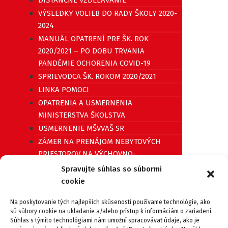
VÝSLEDKY VOLIEB DO RADY ŠKOLY 2020-
2024
MANUÁL OPATRENÍ PRE ŠK. ROK
2020/2021 – PO DOBU TRVANIA
PANDÉMIE OCHORENIA COVID-19
SPRIEVODCA ŠK. ROKOM 2020/2021
LINKA POMOCI
OPATRENIA A USMERNENIA
MINISTERSTVA ŠKOLSTVA
USMERNENIE MŠVVAŠ SR
ZÁMER NA PRENÁJOM NEBYTOVÝCH
PRIESTOROV NA VÝCHOVNO-
VZDELÁVACIU ČINNOSŤ
Spravujte súhlas so súbormi
TLAČIVÁ
cookie
TLAČIVÁ PRE TRIEDNYCH UČITEĽOV
Na poskytovanie tých najlepších skúseností používame technológie, ako
PRIEPUSTKA
sú súbory cookie na ukladanie a/alebo prístup k informáciám o zariadení.
POTVRDENIE O NÁVŠTEVE ŠKOLY
Súhlas s týmito technológiami nám umožní spracovávať údaje, ako je