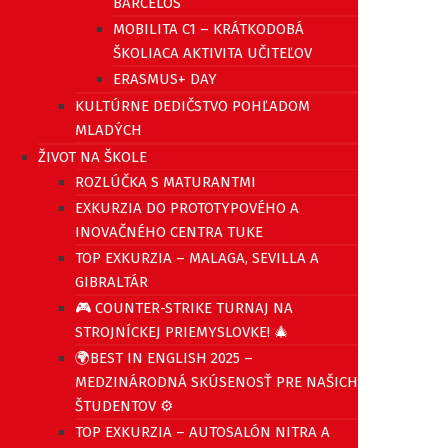
BARCELOS
MOBILITA C1 – KRÁTKODOBÁ
ŠKOLIACA AKTIVITA UČITEĽOV
ERASMUS+ DAY
KULTÚRNE DEDIČSTVO POHĽADOM
MLADÝCH
ŽIVOT NA ŠKOLE
ROZLÚČKA S MATURANTMI
EXKURZIA DO PROTOTYPOVÉHO A
INOVAČNÉHO CENTRA TUKE
TOP EXKURZIA – MALAGA, SEVILLA A
GIBRALTÁR
🎮 COUNTER-STRIKE TURNAJ NA
STROJNÍCKEJ PRIEMYSLOVKE! 🎄
🌍BEST IN ENGLISH 2025 –
MEDZINÁRODNÁ SKÚSENOSŤ PRE NAŠICH
ŠTUDENTOV ⚙️
TOP EXKURZIA – AUTOSALÓN NITRA A