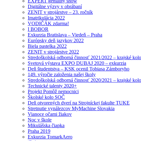
EXPERT geniality show
Digitálne výzvy v obrábaní
ZENIT v strojárstve – 23. ročník
Imatrikulácia 2022
VODIČÁK zdarma!
I BOBOR
Exkurzia Bratislava – Viedeň – Praha
Európsky deň jazykov 2022
Biela pastelka 2022
ZENIT v strojárstve 2022
Stredoškolská odborná činnosť 2021/2022 – krajské kol
Svetová výstava EXPO DUBAJ 2020 – exkurzia
Deň študentstva – KSK ocenil Tobiasa Zámboryho
149. výročie založenia našej školy
Stredoškolská odborná činnosť 2020/2021 – krajské kol
Technické talenty 2020+
Projekt Pomôž nemocnici
Školské kolo SOČ
Deň otvorených dverí na Strojníckej fakulte TUKE
Stretnutie vynálezcov MyMachine Slovakia
Vianoce očami žiakov
Noc v škole
Mikulášska čiapka
Praha 2019
Exkurzia TomarkAero