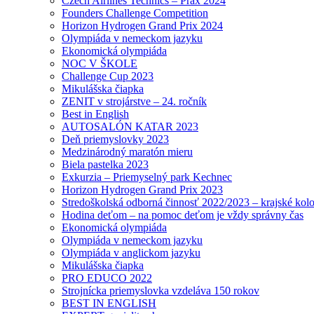
Czech Airlines Technics – Prax 2024
Founders Challenge Competition
Horizon Hydrogen Grand Prix 2024
Olympiáda v nemeckom jazyku
Ekonomická olympiáda
NOC V ŠKOLE
Challenge Cup 2023
Mikulášska čiapka
ZENIT v strojárstve – 24. ročník
Best in English
AUTOSALÓN KATAR 2023
Deň priemyslovky 2023
Medzinárodný maratón mieru
Biela pastelka 2023
Exkurzia – Priemyselný park Kechnec
Horizon Hydrogen Grand Prix 2023
Stredoškolská odborná činnosť 2022/2023 – krajské kol
Hodina deťom – na pomoc deťom je vždy správny čas
Ekonomická olympiáda
Olympiáda v nemeckom jazyku
Olympiáda v anglickom jazyku
Mikulášska čiapka
PRO EDUCO 2022
Strojnícka priemyslovka vzdeláva 150 rokov
BEST IN ENGLISH