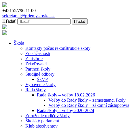
+42155/796 11 00
sekretariat@priemyslovka.sk
Hľadať
Škola
Kontakty počas rekonštrukcie školy
Zo súčasnosti
Z histórie
Zriaďovateľ
Partneri školy
Študijné odbory
ŠkVP
Vybavenie školy
Rada školy
Rada školy – voľby 18.02.2026
Voľby do Rady školy – zamestnanci školy
Voľby do Rady školy – zákonní zástupcovia
Rada školy – voľby 2020-2024
Združenie rodičov školy
Školský parlament
Klub absolventov