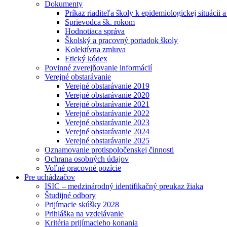
Dokumenty
Príkaz riaditeľa školy k epidemiologickej situácii 
Sprievodca šk. rokom
Hodnotiaca správa
Školský a pracovný poriadok školy
Kolektívna zmluva
Etický kódex
Povinné zverejňovanie informácií
Verejné obstarávanie
Verejné obstarávanie 2019
Verejné obstarávanie 2020
Verejné obstarávanie 2021
Verejné obstarávanie 2022
Verejné obstarávanie 2023
Verejné obstarávanie 2024
Verejné obstarávanie 2025
Oznamovanie protispoločenskej činnosti
Ochrana osobných údajov
Voľné pracovné pozície
Pre uchádzačov
ISIC – medzinárodný identifikačný preukaz žiaka
Študijné odbory
Prijímacie skúšky 2028
Prihláška na vzdelávanie
Kritéria prijímacieho konania