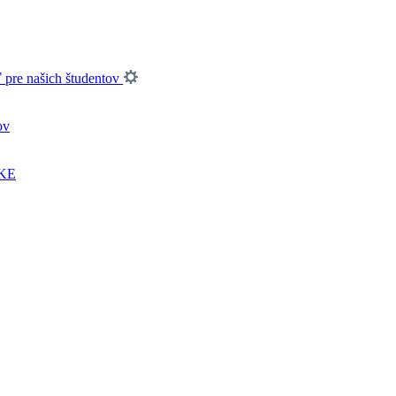
pre našich študentov
ov
UKE