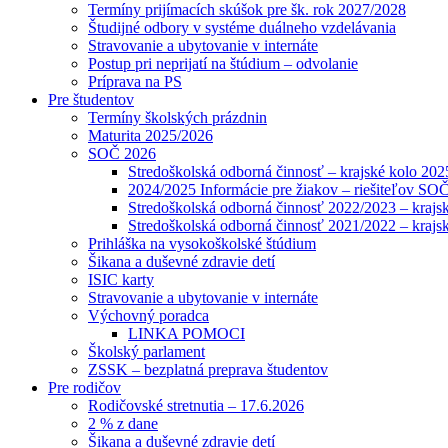
Termíny prijímacích skúšok pre šk. rok 2027/2028
Študijné odbory v systéme duálneho vzdelávania
Stravovanie a ubytovanie v internáte
Postup pri neprijatí na štúdium – odvolanie
Príprava na PS
Pre študentov
Termíny školských prázdnin
Maturita 2025/2026
SOČ 2026
Stredoškolská odborná činnosť – krajské kolo 202
2024/2025 Informácie pre žiakov – riešiteľov SO
Stredoškolská odborná činnosť 2022/2023 – krajs
Stredoškolská odborná činnosť 2021/2022 – krajs
Prihláška na vysokoškolské štúdium
Šikana a duševné zdravie detí
ISIC karty
Stravovanie a ubytovanie v internáte
Výchovný poradca
LINKA POMOCI
Školský parlament
ZSSK – bezplatná preprava študentov
Pre rodičov
Rodičovské stretnutia – 17.6.2026
2 % z dane
Šikana a duševné zdravie detí