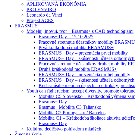
APLIKOVANÁ EKONÓMIA
PRO ENVIRO
Leonardo da Vinci
Projekt ACES
ERASMUS+
Modeluj, inovuj, tvor – Erasmus+ s CAD technológiami
Erasmus+ Day – 15.10.2025
Pracovné stretnutie účastníkov mobility ERASM
Prvá krátkodobá mobilita ERASMUS+
ERASMUS+ Day – prezentácia prvej mobility
ERASMUS+ Day – skúsenosti učiteľa odborných
Pracovné stretnutie účastníkov druhej mobility
Druhá krátkodobá mobilita ERASMUS+
ERASMUS+ Day – prezentácia druhej mobility
ERASMUS+ Day – skúsenosti učiteľa odborných
Keď sa úsilie mení na úspech – certifikáty pre abs
Youth can fight racism, accept diversity, promote toleran
Mobilita C5 Slovensko – Krátkodobá výmena zam
Erasmus+ Day
Erasmus+ Mobilita C3 Taliansko
Mobilita C2 Portugalsko / Barcelos
Mobilita C1 – Krátkodobá školiaca aktivita učiteľ
Erasmus+ Day
Kultúrne dedičstvo pohľadom mladých
Život na škole