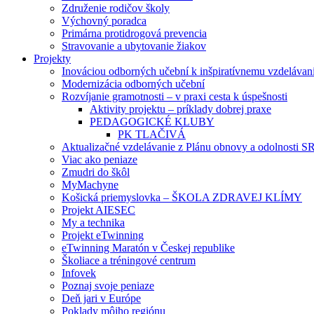
Združenie rodičov školy
Výchovný poradca
Primárna protidrogová prevencia
Stravovanie a ubytovanie žiakov
Projekty
Inováciou odborných učební k inšpiratívnemu vzdelávan
Modernizácia odborných učební
Rozvíjanie gramotnosti – v praxi cesta k úspešnosti
Aktivity projektu – príklady dobrej praxe
PEDAGOGICKÉ KLUBY
PK TLAČIVÁ
Aktualizačné vzdelávanie z Plánu obnovy a odolnosti S
Viac ako peniaze
Zmudri do škôl
MyMachyne
Košická priemyslovka – ŠKOLA ZDRAVEJ KLÍMY
Projekt AIESEC
My a technika
Projekt eTwinning
eTwinning Maratón v Českej republike
Školiace a tréningové centrum
Infovek
Poznaj svoje peniaze
Deň jari v Európe
Poklady môjho regiónu