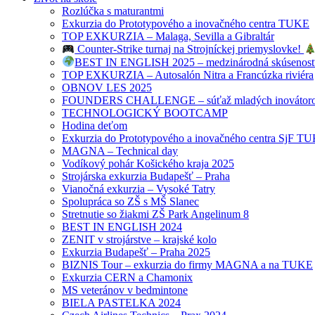
Rozlúčka s maturantmi
Exkurzia do Prototypového a inovačného centra TUKE
TOP EXKURZIA – Malaga, Sevilla a Gibraltár
Counter-Strike turnaj na Strojníckej priemyslovke!
BEST IN ENGLISH 2025 – medzinárodná skúsenosť 
TOP EXKURZIA – Autosalón Nitra a Francúzka riviéra
OBNOV LES 2025
FOUNDERS CHALLENGE – súťaž mladých inovátor
TECHNOLOGICKÝ BOOTCAMP
Hodina deťom
Exkurzia do Prototypového a inovačného centra SjF T
MAGNA – Technical day
Vodíkový pohár Košického kraja 2025
Strojárska exkurzia Budapešť – Praha
Vianočná exkurzia – Vysoké Tatry
Spolupráca so ZŠ s MŠ Slanec
Stretnutie so žiakmi ZŠ Park Angelinum 8
BEST IN ENGLISH 2024
ZENIT v strojárstve – krajské kolo
Exkurzia Budapešť – Praha 2025
BIZNIS Tour – exkurzia do firmy MAGNA a na TUKE
Exkurzia CERN a Chamonix
MS veteránov v bedmintone
BIELA PASTELKA 2024