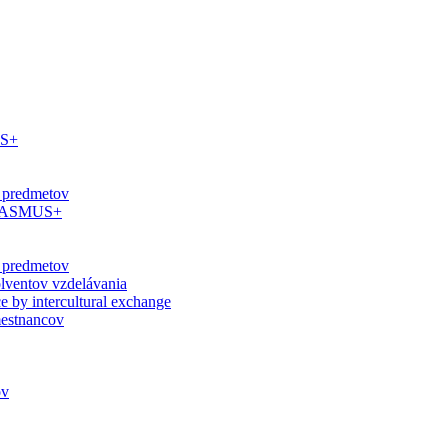
US+
 predmetov
 ERASMUS+
 predmetov
olventov vzdelávania
ce by intercultural exchange
estnancov
ov