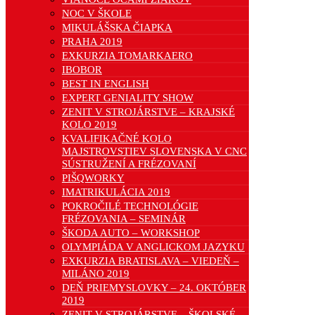
NOC V ŠKOLE
MIKULÁŠSKA ČIAPKA
PRAHA 2019
EXKURZIA TOMARKAERO
IBOBOR
BEST IN ENGLISH
EXPERT GENIALITY SHOW
ZENIT V STROJÁRSTVE – KRAJSKÉ
KOLO 2019
KVALIFIKAČNÉ KOLO
MAJSTROVSTIEV SLOVENSKA V CNC
SÚSTRUŽENÍ A FRÉZOVANÍ
PIŠQWORKY
IMATRIKULÁCIA 2019
POKROČILÉ TECHNOLÓGIE
FRÉZOVANIA – SEMINÁR
ŠKODA AUTO – WORKSHOP
OLYMPIÁDA V ANGLICKOM JAZYKU
EXKURZIA BRATISLAVA – VIEDEŇ –
MILÁNO 2019
DEŇ PRIEMYSLOVKY – 24. OKTÓBER
2019
ZENIT V STROJÁRSTVE – ŠKOLSKÉ