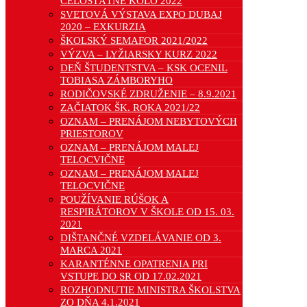
CELOŠTÁTNE KOLO 2022
SVETOVÁ VÝSTAVA EXPO DUBAJ
2020 – EXKURZIA
ŠKOLSKÝ SEMAFOR 2021/2022
VÝZVA – LYŽIARSKY KURZ 2022
DEŇ ŠTUDENTSTVA – KSK OCENIL
TOBIASA ZÁMBORYHO
RODIČOVSKÉ ZDRUŽENIE – 8.9.2021
ZAČIATOK ŠK. ROKA 2021/22
OZNAM – PRENÁJOM NEBYTOVÝCH
PRIESTOROV
OZNAM – PRENÁJOM MALEJ
TELOCVIČNE
OZNAM – PRENÁJOM MALEJ
TELOCVIČNE
POUŽÍVANIE RÚŠOK A
RESPIRÁTOROV V ŠKOLE OD 15. 03.
2021
DIŠTANČNÉ VZDELÁVANIE OD 3.
MARCA 2021
KARANTÉNNE OPATRENIA PRI
VSTUPE DO SR OD 17.02.2021
ROZHODNUTIE MINISTRA ŠKOLSTVA
ZO DŇA 4.1.2021