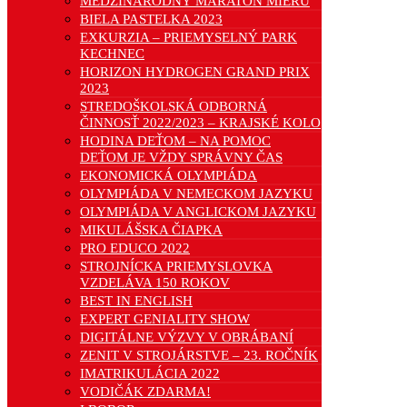
MEDZINÁRODNÝ MARATÓN MIERU
BIELA PASTELKA 2023
EXKURZIA – PRIEMYSELNÝ PARK
KECHNEC
HORIZON HYDROGEN GRAND PRIX
2023
STREDOŠKOLSKÁ ODBORNÁ
ČINNOSŤ 2022/2023 – KRAJSKÉ KOLO
HODINA DEŤOM – NA POMOC
DEŤOM JE VŽDY SPRÁVNY ČAS
EKONOMICKÁ OLYMPIÁDA
OLYMPIÁDA V NEMECKOM JAZYKU
OLYMPIÁDA V ANGLICKOM JAZYKU
MIKULÁŠSKA ČIAPKA
PRO EDUCO 2022
STROJNÍCKA PRIEMYSLOVKA
VZDELÁVA 150 ROKOV
BEST IN ENGLISH
EXPERT GENIALITY SHOW
DIGITÁLNE VÝZVY V OBRÁBANÍ
ZENIT V STROJÁRSTVE – 23. ROČNÍK
IMATRIKULÁCIA 2022
VODIČÁK ZDARMA!