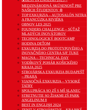
🌍BEST IN ENGLISH 2025 –
MEDZINÁRODNÁ SKÚSENOSŤ PRE
NAŠICH ŠTUDENTOV ⚙️
TOP EXKURZIA – AUTOSALÓN NITRA
A FRANCÚZKA RIVIÉRA
OBNOV LES 2025
FOUNDERS CHALLENGE – SÚŤAŽ
MLADÝCH INOVÁTOROV
TECHNOLOGICKÝ BOOTCAMP
HODINA DEŤOM
EXKURZIA DO PROTOTYPOVÉHO A
INOVAČNÉHO CENTRA SJF TUKE
MAGNA – TECHNICAL DAY
VODÍKOVÝ POHÁR KOŠICKÉHO
KRAJA 2025
STROJÁRSKA EXKURZIA BUDAPEŠŤ
– PRAHA
VIANOČNÁ EXKURZIA – VYSOKÉ
TATRY
SPOLUPRÁCA SO ZŠ S MŠ SLANEC
STRETNUTIE SO ŽIAKMI ZŠ PARK
ANGELINUM 8
BEST IN ENGLISH 2024
ZENIT V STROJÁRSTVE – KRAJSKÉ