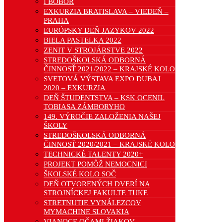
I BOBOR
EXKURZIA BRATISLAVA – VIEDEŇ –
PRAHA
EURÓPSKY DEŇ JAZYKOV 2022
BIELA PASTELKA 2022
ZENIT V STROJÁRSTVE 2022
STREDOŠKOLSKÁ ODBORNÁ
ČINNOSŤ 2021/2022 – KRAJSKÉ KOLO
SVETOVÁ VÝSTAVA EXPO DUBAJ
2020 – EXKURZIA
DEŇ ŠTUDENTSTVA – KSK OCENIL
TOBIASA ZÁMBORYHO
149. VÝROČIE ZALOŽENIA NAŠEJ
ŠKOLY
STREDOŠKOLSKÁ ODBORNÁ
ČINNOSŤ 2020/2021 – KRAJSKÉ KOLO
TECHNICKÉ TALENTY 2020+
PROJEKT POMÔŽ NEMOCNICI
ŠKOLSKÉ KOLO SOČ
DEŇ OTVORENÝCH DVERÍ NA
STROJNÍCKEJ FAKULTE TUKE
STRETNUTIE VYNÁLEZCOV
MYMACHINE SLOVAKIA
VIANOCE OČAMI ŽIAKOV