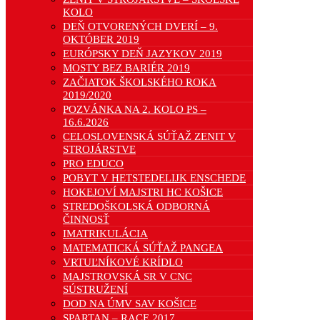
KOLO
DEŇ OTVORENÝCH DVERÍ – 9.
OKTÓBER 2019
EURÓPSKY DEŇ JAZYKOV 2019
MOSTY BEZ BARIÉR 2019
ZAČIATOK ŠKOLSKÉHO ROKA
2019/2020
POZVÁNKA NA 2. KOLO PS –
16.6.2026
CELOSLOVENSKÁ SÚŤAŽ ZENIT V
STROJÁRSTVE
PRO EDUCO
POBYT V HETSTEDELIJK ENSCHEDE
HOKEJOVÍ MAJSTRI HC KOŠICE
STREDOŠKOLSKÁ ODBORNÁ
ČINNOSŤ
IMATRIKULÁCIA
MATEMATICKÁ SÚŤAŽ PANGEA
VRTUĽNÍKOVÉ KRÍDLO
MAJSTROVSKÁ SR V CNC
SÚSTRUŽENÍ
DOD NA ÚMV SAV KOŠICE
SPARTAN – RACE 2017