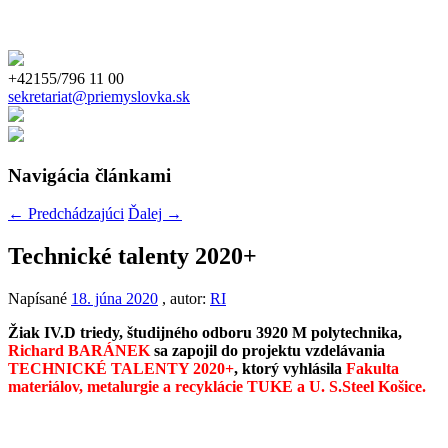
+42155/796 11 00
sekretariat@priemyslovka.sk
Navigácia článkami
←
Predchádzajúci
Ďalej
→
Technické talenty 2020+
Napísané
18. júna 2020
, autor:
RI
Žiak IV.D triedy, študijného odboru 3920 M polytechnika,
Richard BARÁNEK
sa zapojil do projektu vzdelávania
TECHNICKÉ TALENTY 2020+
, ktorý vyhlásila
Fakulta
materiálov, metalurgie a recyklácie TUKE a U. S.Steel Košice.