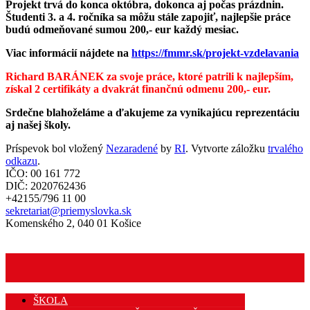
Projekt trvá do konca októbra, dokonca aj počas prázdnin.
Študenti 3. a 4. ročníka sa môžu stále zapojiť, najlepšie práce
budú odmeňované sumou 200,- eur každý mesiac.
Viac informácií nájdete na
https://fmmr.sk/projekt-vzdelavania
Richard BARÁNEK za svoje práce, ktoré patrili k najlepším,
získal 2 certifikáty a dvakrát finančnú odmenu 200,- eur.
Srdečne blahoželáme a ďakujeme za vynikajúcu reprezentáciu
aj našej školy.
Príspevok bol vložený
Nezaradené
by
RI
. Vytvorte záložku
trvalého
odkazu
.
IČO: 00 161 772
DIČ: 2020762436
+42155/796 11 00
sekretariat@priemyslovka.sk
Komenského 2, 040 01 Košice
ŠKOLA