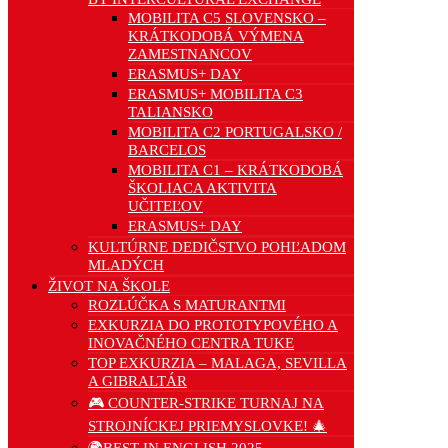
MOBILITA C5 SLOVENSKO –
KRÁTKODOBÁ VÝMENA
ZAMESTNANCOV
ERASMUS+ DAY
ERASMUS+ MOBILITA C3
TALIANSKO
MOBILITA C2 PORTUGALSKO /
BARCELOS
MOBILITA C1 – KRÁTKODOBÁ
ŠKOLIACA AKTIVITA
UČITEĽOV
ERASMUS+ DAY
KULTÚRNE DEDIČSTVO POHĽADOM
MLADÝCH
ŽIVOT NA ŠKOLE
ROZLÚČKA S MATURANTMI
EXKURZIA DO PROTOTYPOVÉHO A
INOVAČNÉHO CENTRA TUKE
TOP EXKURZIA – MALAGA, SEVILLA
A GIBRALTÁR
🎮 COUNTER-STRIKE TURNAJ NA
STROJNÍCKEJ PRIEMYSLOVKE! 🎄