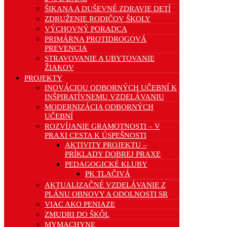
ŠIKANA A DUŠEVNÉ ZDRAVIE DETÍ
ZDRUŽENIE RODIČOV ŠKOLY
VÝCHOVNÝ PORADCA
PRIMÁRNA PROTIDROGOVÁ
PREVENCIA
STRAVOVANIE A UBYTOVANIE
ŽIAKOV
PROJEKTY
INOVÁCIOU ODBORNÝCH UČEBNÍ K
INŠPIRATÍVNEMU VZDELÁVANIU
MODERNIZÁCIA ODBORNÝCH
UČEBNÍ
ROZVÍJANIE GRAMOTNOSTI – V
PRAXI CESTA K ÚSPEŠNOSTI
AKTIVITY PROJEKTU –
PRÍKLADY DOBREJ PRAXE
PEDAGOGICKÉ KLUBY
PK TLAČIVÁ
AKTUALIZAČNÉ VZDELÁVANIE Z
PLÁNU OBNOVY A ODOLNOSTI SR
VIAC AKO PENIAZE
ZMUDRI DO ŠKÔL
MYMACHYNE