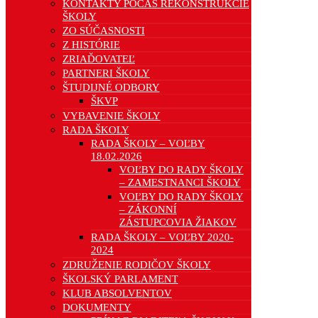
KONTAKTY POČAS REKONŠTRUKCIE
ŠKOLY
ZO SÚČASNOSTI
Z HISTÓRIE
ZRIAĎOVATEĽ
PARTNERI ŠKOLY
ŠTUDIJNÉ ODBORY
ŠKVP
VYBAVENIE ŠKOLY
RADA ŠKOLY
RADA ŠKOLY – VOĽBY
18.02.2026
VOĽBY DO RADY ŠKOLY
– ZAMESTNANCI ŠKOLY
VOĽBY DO RADY ŠKOLY
– ZÁKONNÍ
ZÁSTUPCOVIA ŽIAKOV
RADA ŠKOLY – VOĽBY 2020-
2024
ZDRUŽENIE RODIČOV ŠKOLY
ŠKOLSKÝ PARLAMENT
KLUB ABSOLVENTOV
DOKUMENTY