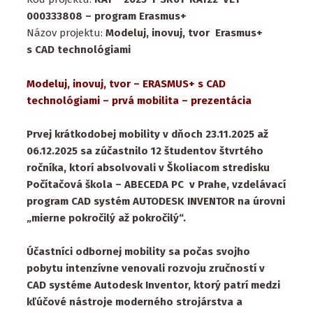
000333808 – program Erasmus+
Názov projektu:
Modeluj, inovuj, tvor Erasmus+
s CAD technológiami
Modeluj, inovuj, tvor – ERASMUS+ s CAD
technológiami – prvá mobilita – prezentácia
Prvej krátkodobej mobility v dňoch 23.11.2025 až
06.12.2025 sa zúčastnilo 12 študentov štvrtého
ročníka, ktorí absolvovali v Školiacom stredisku
Počítačová škola – ABECEDA PC v Prahe, vzdelávací
program CAD systém AUTODESK INVENTOR na úrovni
„mierne pokročilý až pokročilý“.
Účastníci odbornej mobility sa počas svojho
pobytu intenzívne venovali rozvoju zručností v
CAD systéme Autodesk Inventor, ktorý patrí medzi
kľúčové nástroje moderného strojárstva a