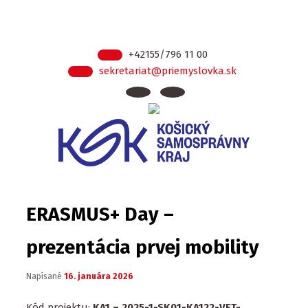
+42155/796 11 00
sekretariat@priemyslovka.sk
ERASMUS+ Day –
prezentácia prvej mobility
Napísané
16. januára 2026
Kód projektu:
KA1 – 2025-1-SK01-KA122-VET-