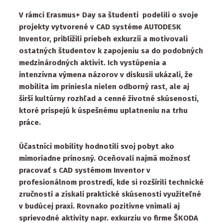
V
rámci Erasmus+ Day sa študenti podelili o svoje
projekty vytvorené v CAD systéme AUTODESK
Inventor, priblížili priebeh exkurzií a motivovali
ostatných študentov k zapojeniu sa do podobných
medzinárodných aktivít. Ich vystúpenia a
intenzívna výmena názorov v diskusii ukázali, že
mobilita im priniesla nielen odborný rast, ale aj
širší kultúrny rozhľad a cenné životné skúsenosti,
ktoré prispejú k úspešnému uplatneniu na trhu
práce.
Účastníci mobility hodnotili svoj pobyt ako
mimoriadne prínosný. Oceňovali najmä možnosť
pracovať s CAD systémom Inventor v
profesionálnom prostredí, kde si rozšírili technické
zručnosti a získali praktické skúsenosti využiteľné
v budúcej praxi. Rovnako pozitívne vnímali aj
sprievodné aktivity napr. exkurziu vo firme ŠKODA