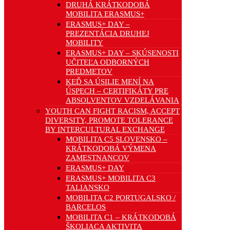
DRUHÁ KRÁTKODOBÁ
MOBILITA ERASMUS+
ERASMUS+ DAY –
PREZENTÁCIA DRUHEJ
MOBILITY
ERASMUS+ DAY – SKÚSENOSTI
UČITEĽA ODBORNÝCH
PREDMETOV
KEĎ SA ÚSILIE MENÍ NA
ÚSPECH – CERTIFIKÁTY PRE
ABSOLVENTOV VZDELÁVANIA
YOUTH CAN FIGHT RACISM, ACCEPT
DIVERSITY, PROMOTE TOLERANCE
BY INTERCULTURAL EXCHANGE
MOBILITA C5 SLOVENSKO –
KRÁTKODOBÁ VÝMENA
ZAMESTNANCOV
ERASMUS+ DAY
ERASMUS+ MOBILITA C3
TALIANSKO
MOBILITA C2 PORTUGALSKO /
BARCELOS
MOBILITA C1 – KRÁTKODOBÁ
ŠKOLIACA AKTIVITA