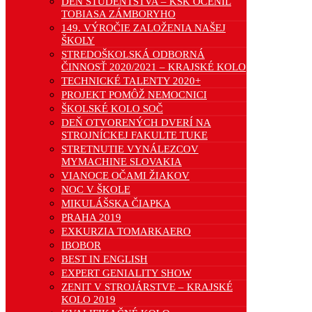
DEŇ ŠTUDENTSTVA – KSK OCENIL
TOBIASA ZÁMBORYHO
149. VÝROČIE ZALOŽENIA NAŠEJ
ŠKOLY
STREDOŠKOLSKÁ ODBORNÁ
ČINNOSŤ 2020/2021 – KRAJSKÉ KOLO
TECHNICKÉ TALENTY 2020+
PROJEKT POMÔŽ NEMOCNICI
ŠKOLSKÉ KOLO SOČ
DEŇ OTVORENÝCH DVERÍ NA
STROJNÍCKEJ FAKULTE TUKE
STRETNUTIE VYNÁLEZCOV
MYMACHINE SLOVAKIA
VIANOCE OČAMI ŽIAKOV
NOC V ŠKOLE
MIKULÁŠSKA ČIAPKA
PRAHA 2019
EXKURZIA TOMARKAERO
IBOBOR
BEST IN ENGLISH
EXPERT GENIALITY SHOW
ZENIT V STROJÁRSTVE – KRAJSKÉ
KOLO 2019