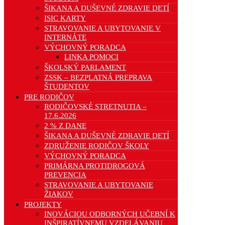
ŠIKANA A DUŠEVNÉ ZDRAVIE DETÍ
ISIC KARTY
STRAVOVANIE A UBYTOVANIE V
INTERNÁTE
VÝCHOVNÝ PORADCA
LINKA POMOCI
ŠKOLSKÝ PARLAMENT
ZSSK – BEZPLATNÁ PREPRAVA
ŠTUDENTOV
PRE RODIČOV
RODIČOVSKÉ STRETNUTIA –
17.6.2026
2 % Z DANE
ŠIKANA A DUŠEVNÉ ZDRAVIE DETÍ
ZDRUŽENIE RODIČOV ŠKOLY
VÝCHOVNÝ PORADCA
PRIMÁRNA PROTIDROGOVÁ
PREVENCIA
STRAVOVANIE A UBYTOVANIE
ŽIAKOV
PROJEKTY
INOVÁCIOU ODBORNÝCH UČEBNÍ K
INŠPIRATÍVNEMU VZDELÁVANIU