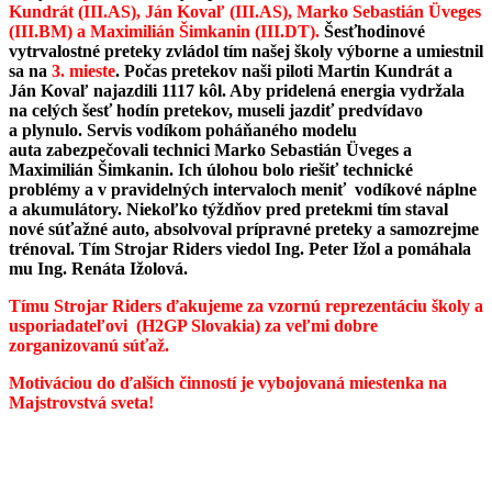
Kundrát (III.AS), Ján Kovaľ (III.AS), Marko Sebastián Üveges
(III.BM) a Maximilián Šimkanin (III.DT)
.
Šesťhodinové
vytrvalostné preteky zvládol tím našej školy výborne a umiestnil
sa na
3. mieste
. Počas pretekov naši piloti
Martin Kundrát a
Ján Kovaľ najazdili 1117 kôl. Aby pridelená energia vydržala
na celých šesť hodín pretekov, museli jazdiť predvídavo
a plynulo. Servis vodíkom poháňaného modelu
auta zabezpečovali technici Marko Sebastián Üveges a
Maximilián Šimkanin. Ich úlohou bolo riešiť technické
problémy a v pravidelných intervaloch meniť vodíkové náplne
a akumulátory. Niekoľko týždňov pred pretekmi tím staval
nové súťažné auto, absolvoval prípravné preteky a samozrejme
trénoval. Tím Strojar Riders viedol Ing. Peter Ižol a pomáhala
mu Ing. Renáta Ižolová.
Tímu Strojar Riders ďakujeme za vzornú reprezentáciu školy a
usporiadateľovi (H2GP Slovakia) za veľmi dobre
zorganizovanú súťaž.
Motiváciou do ďalších činností je vybojovaná miestenka na
Majstrovstvá sveta
!