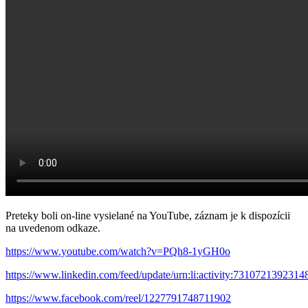
Preteky boli on-line vysielané na YouTube, záznam je k dispozícii
na uvedenom odkaze.
https://www.youtube.com/watch?v=PQh8-1yGH0o
https://www.linkedin.com/feed/update/urn:li:activity:731072139231
https://www.facebook.com/reel/1227791748711902