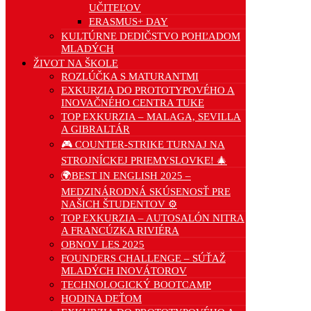
UČITEĽOV
ERASMUS+ DAY
KULTÚRNE DEDIČSTVO POHĽADOM
MLADÝCH
ŽIVOT NA ŠKOLE
ROZLÚČKA S MATURANTMI
EXKURZIA DO PROTOTYPOVÉHO A
INOVAČNÉHO CENTRA TUKE
TOP EXKURZIA – MALAGA, SEVILLA
A GIBRALTÁR
🎮 COUNTER-STRIKE TURNAJ NA
STROJNÍCKEJ PRIEMYSLOVKE! 🎄
🌍BEST IN ENGLISH 2025 –
MEDZINÁRODNÁ SKÚSENOSŤ PRE
NAŠICH ŠTUDENTOV ⚙️
TOP EXKURZIA – AUTOSALÓN NITRA
A FRANCÚZKA RIVIÉRA
OBNOV LES 2025
FOUNDERS CHALLENGE – SÚŤAŽ
MLADÝCH INOVÁTOROV
TECHNOLOGICKÝ BOOTCAMP
HODINA DEŤOM