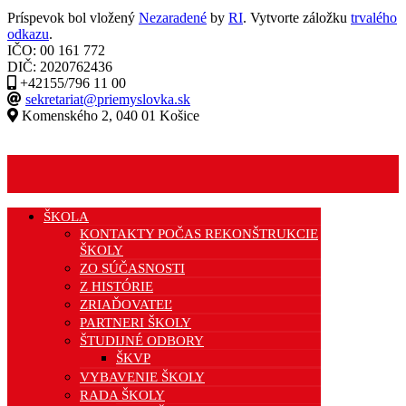
Príspevok bol vložený
Nezaradené
by
RI
. Vytvorte záložku
trvalého
odkazu
.
IČO: 00 161 772
DIČ: 2020762436
+42155/796 11 00
sekretariat@priemyslovka.sk
Komenského 2, 040 01 Košice
ŠKOLA
KONTAKTY POČAS REKONŠTRUKCIE
ŠKOLY
ZO SÚČASNOSTI
Z HISTÓRIE
ZRIAĎOVATEĽ
PARTNERI ŠKOLY
ŠTUDIJNÉ ODBORY
ŠKVP
VYBAVENIE ŠKOLY
RADA ŠKOLY