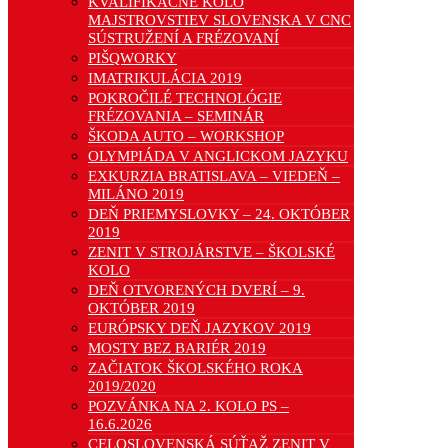
KVALIFIKAČNÉ KOLO
MAJSTROVSTIEV SLOVENSKA V CNC
SÚSTRUŽENÍ A FRÉZOVANÍ
PIŠQWORKY
IMATRIKULÁCIA 2019
POKROČILÉ TECHNOLÓGIE
FRÉZOVANIA – SEMINÁR
ŠKODA AUTO – WORKSHOP
OLYMPIÁDA V ANGLICKOM JAZYKU
EXKURZIA BRATISLAVA – VIEDEŇ –
MILÁNO 2019
DEŇ PRIEMYSLOVKY – 24. OKTÓBER
2019
ZENIT V STROJÁRSTVE – ŠKOLSKÉ
KOLO
DEŇ OTVORENÝCH DVERÍ – 9.
OKTÓBER 2019
EURÓPSKY DEŇ JAZYKOV 2019
MOSTY BEZ BARIÉR 2019
ZAČIATOK ŠKOLSKÉHO ROKA
2019/2020
POZVÁNKA NA 2. KOLO PS –
16.6.2026
CELOSLOVENSKÁ SÚŤAŽ ZENIT V