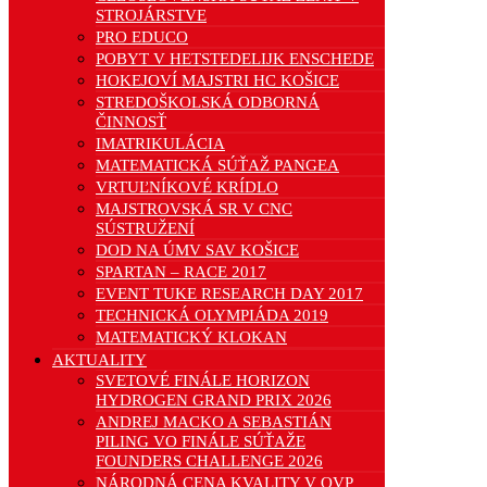
STROJÁRSTVE
PRO EDUCO
POBYT V HETSTEDELIJK ENSCHEDE
HOKEJOVÍ MAJSTRI HC KOŠICE
STREDOŠKOLSKÁ ODBORNÁ
ČINNOSŤ
IMATRIKULÁCIA
MATEMATICKÁ SÚŤAŽ PANGEA
VRTUĽNÍKOVÉ KRÍDLO
MAJSTROVSKÁ SR V CNC
SÚSTRUŽENÍ
DOD NA ÚMV SAV KOŠICE
SPARTAN – RACE 2017
EVENT TUKE RESEARCH DAY 2017
TECHNICKÁ OLYMPIÁDA 2019
MATEMATICKÝ KLOKAN
AKTUALITY
SVETOVÉ FINÁLE HORIZON
HYDROGEN GRAND PRIX 2026
ANDREJ MACKO A SEBASTIÁN
PILING VO FINÁLE SÚŤAŽE
FOUNDERS CHALLENGE 2026
NÁRODNÁ CENA KVALITY V OVP