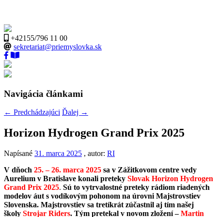
+42155/796 11 00
sekretariat@priemyslovka.sk
Navigácia článkami
←
Predchádzajúci
Ďalej
→
Horizon Hydrogen Grand Prix 2025
Napísané
31. marca 2025
, autor:
RI
V dňoch
25. – 26. marca 2025
sa v Zážitkovom centre vedy
Aurelium v Bratislave konali preteky
Slovak Horizon Hydrogen
Grand Prix 2025
.
Sú to
vytrvalostné preteky rádiom riadených
modelov áut s vodíkovým pohonom
na úrovni Majstrovstiev
Slovenska. Majstrovstiev sa tretíkrát zúčastnil aj tím našej
školy
Strojar Riders
.
Tým pretekal v novom zložení –
Martin