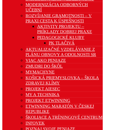
MODERNIZÁCIA ODBORNÝCH
UČEBNÍ
ROZVÍJANIE GRAMOTNOSTI – V
PRAXI CESTA K ÚSPEŠNOSTI
AKTIVITY PROJEKTU –
PRÍKLADY DOBREJ PRAXE
PEDAGOGICKÉ KLUBY
PK TLAČIVÁ
AKTUALIZAČNÉ VZDELÁVANIE Z
PLÁNU OBNOVY A ODOLNOSTI SR
VIAC AKO PENIAZE
ZMUDRI DO ŠKÔL
MYMACHYNE
KOŠICKÁ PRIEMYSLOVKA – ŠKOLA
ZDRAVEJ KLÍMY
PROJEKT AIESEC
MY A TECHNIKA
PROJEKT ETWINNING
ETWINNING MARATÓN V ČESKEJ
REPUBLIKE
ŠKOLIACE A TRÉNINGOVÉ CENTRUM
INFOVEK
POZNAJ SVOJE PENIAZE