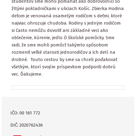
študentov sme mohli pomáhať ako dobrovoľníci so
žltými pokladničkami v uliciach Košíc. Zbierka Hodina
deťom je venovaná osamelým rodičom s deťmi, ktoré
najviac ohrozuje chudoba. Rodiny s jedným rodičom
si často nemôžu dovoliť ani základné veci ako
oblečenie, kúrenie, jedlo či školské pomôcky. Sme
radi, že sme mohli pomôcť takýmto spôsobom
rozmeniť veľké starosti jednorodičov a ich detí na
drobné. Touto cestou by sme sa chceli poďakovať
všetkým, ktorí svojím príspevkom podporili dobrú
vec. Ďakujeme.
IČO: 00 161 772
DIČ: 2020762436