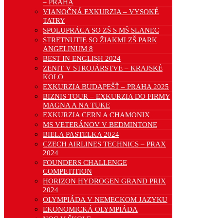
– PRAHA
VIANOČNÁ EXKURZIA – VYSOKÉ
TATRY
SPOLUPRÁCA SO ZŠ S MŠ SLANEC
STRETNUTIE SO ŽIAKMI ZŠ PARK
ANGELINUM 8
BEST IN ENGLISH 2024
ZENIT V STROJÁRSTVE – KRAJSKÉ
KOLO
EXKURZIA BUDAPEŠŤ – PRAHA 2025
BIZNIS TOUR – EXKURZIA DO FIRMY
MAGNA A NA TUKE
EXKURZIA CERN A CHAMONIX
MS VETERÁNOV V BEDMINTONE
BIELA PASTELKA 2024
CZECH AIRLINES TECHNICS – PRAX
2024
FOUNDERS CHALLENGE
COMPETITION
HORIZON HYDROGEN GRAND PRIX
2024
OLYMPIÁDA V NEMECKOM JAZYKU
EKONOMICKÁ OLYMPIÁDA