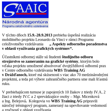
V týchto dňoch
15.9.-28.9.2013
prebieha úspešná realizácia
mobilitného projektu Leonardo da Vinci v rámci Programu
celoživotného vzdelávania
„ Aspekty odborného poradenstva
v oblasti využívania grafických systémov“.
Účastníkmi odbornej stáže sú študenti
študijného odboru
strojárstvo
so zameraním na
grafické systémy
, ktorým bolo
vďaka projektu umožnené absolvovať dvojtýždňovú odbornú prax
v Centre odborného vzdelávania
WBS Training AG
v Drážďanoch,
ktoré má skúsenosti s viac ako 70 medzinárodnými
projektmi, a teda pri výbere zahraničného partnera sme mali šťastnú
ruku.
V prebiehajúcom turnuse je zapojených 10 žiakov z triedy IV.A, 2
žiaci z triedy IV.C a 2 sprevádzajúce osoby – Mgr. Micenková
a Ing. Belejová
.
Kolegovia vo
WBS Training AG
pripravili
náročný tréningový program, zameraný na upevňovanie vedomostí
a zručností v oblasti využívania