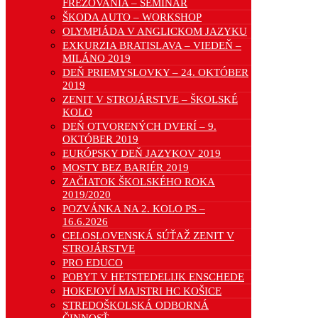
FRÉZOVANIA – SEMINÁR
ŠKODA AUTO – WORKSHOP
OLYMPIÁDA V ANGLICKOM JAZYKU
EXKURZIA BRATISLAVA – VIEDEŇ –
MILÁNO 2019
DEŇ PRIEMYSLOVKY – 24. OKTÓBER
2019
ZENIT V STROJÁRSTVE – ŠKOLSKÉ
KOLO
DEŇ OTVORENÝCH DVERÍ – 9.
OKTÓBER 2019
EURÓPSKY DEŇ JAZYKOV 2019
MOSTY BEZ BARIÉR 2019
ZAČIATOK ŠKOLSKÉHO ROKA
2019/2020
POZVÁNKA NA 2. KOLO PS –
16.6.2026
CELOSLOVENSKÁ SÚŤAŽ ZENIT V
STROJÁRSTVE
PRO EDUCO
POBYT V HETSTEDELIJK ENSCHEDE
HOKEJOVÍ MAJSTRI HC KOŠICE
STREDOŠKOLSKÁ ODBORNÁ