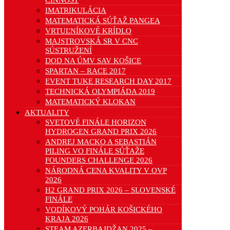
ČINNOSŤ
IMATRIKULÁCIA
MATEMATICKÁ SÚŤAŽ PANGEA
VRTUĽNÍKOVÉ KRÍDLO
MAJSTROVSKÁ SR V CNC
SÚSTRUŽENÍ
DOD NA ÚMV SAV KOŠICE
SPARTAN – RACE 2017
EVENT TUKE RESEARCH DAY 2017
TECHNICKÁ OLYMPIÁDA 2019
MATEMATICKÝ KLOKAN
AKTUALITY
SVETOVÉ FINÁLE HORIZON
HYDROGEN GRAND PRIX 2026
ANDREJ MACKO A SEBASTIÁN
PILING VO FINÁLE SÚŤAŽE
FOUNDERS CHALLENGE 2026
NÁRODNÁ CENA KVALITY V OVP
2026
H2 GRAND PRIX 2026 – SLOVENSKÉ
FINÁLE
VODÍKOVÝ POHÁR KOŠICKÉHO
KRAJA 2026
STEAM AZERBAJDŽAN 2025 –