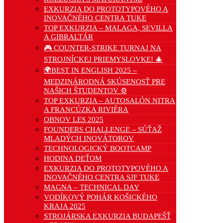
EXKURZIA DO PROTOTYPOVÉHO A
INOVAČNÉHO CENTRA TUKE
TOP EXKURZIA – MALAGA, SEVILLA
A GIBRALTÁR
🎮 COUNTER-STRIKE TURNAJ NA
STROJNÍCKEJ PRIEMYSLOVKE! 🎄
🌍BEST IN ENGLISH 2025 –
MEDZINÁRODNÁ SKÚSENOSŤ PRE
NAŠICH ŠTUDENTOV ⚙️
TOP EXKURZIA – AUTOSALÓN NITRA
A FRANCÚZKA RIVIÉRA
OBNOV LES 2025
FOUNDERS CHALLENGE – SÚŤAŽ
MLADÝCH INOVÁTOROV
TECHNOLOGICKÝ BOOTCAMP
HODINA DEŤOM
EXKURZIA DO PROTOTYPOVÉHO A
INOVAČNÉHO CENTRA SJF TUKE
MAGNA – TECHNICAL DAY
VODÍKOVÝ POHÁR KOŠICKÉHO
KRAJA 2025
STROJÁRSKA EXKURZIA BUDAPEŠŤ