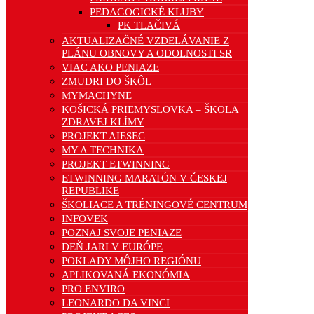
PEDAGOGICKÉ KLUBY
PK TLAČIVÁ
AKTUALIZAČNÉ VZDELÁVANIE Z
PLÁNU OBNOVY A ODOLNOSTI SR
VIAC AKO PENIAZE
ZMUDRI DO ŠKÔL
MYMACHYNE
KOŠICKÁ PRIEMYSLOVKA – ŠKOLA
ZDRAVEJ KLÍMY
PROJEKT AIESEC
MY A TECHNIKA
PROJEKT ETWINNING
ETWINNING MARATÓN V ČESKEJ
REPUBLIKE
ŠKOLIACE A TRÉNINGOVÉ CENTRUM
INFOVEK
POZNAJ SVOJE PENIAZE
DEŇ JARI V EURÓPE
POKLADY MÔJHO REGIÓNU
APLIKOVANÁ EKONÓMIA
PRO ENVIRO
LEONARDO DA VINCI