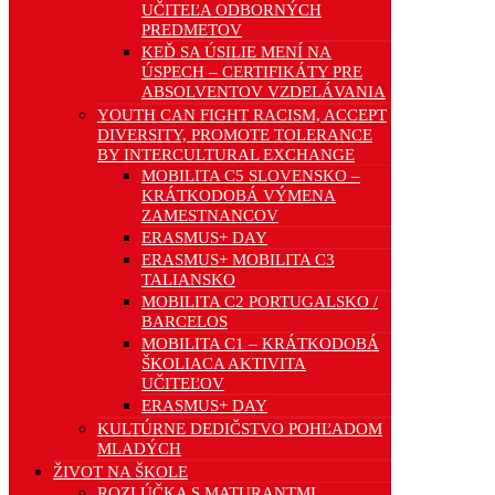
UČITEĽA ODBORNÝCH
PREDMETOV
KEĎ SA ÚSILIE MENÍ NA
ÚSPECH – CERTIFIKÁTY PRE
ABSOLVENTOV VZDELÁVANIA
YOUTH CAN FIGHT RACISM, ACCEPT
DIVERSITY, PROMOTE TOLERANCE
BY INTERCULTURAL EXCHANGE
MOBILITA C5 SLOVENSKO –
KRÁTKODOBÁ VÝMENA
ZAMESTNANCOV
ERASMUS+ DAY
ERASMUS+ MOBILITA C3
TALIANSKO
MOBILITA C2 PORTUGALSKO /
BARCELOS
MOBILITA C1 – KRÁTKODOBÁ
ŠKOLIACA AKTIVITA
UČITEĽOV
ERASMUS+ DAY
KULTÚRNE DEDIČSTVO POHĽADOM
MLADÝCH
ŽIVOT NA ŠKOLE
ROZLÚČKA S MATURANTMI