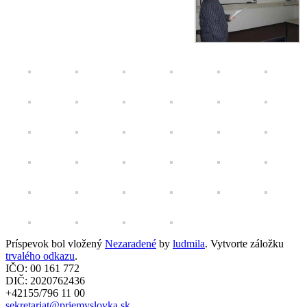
Príspevok bol vložený
Nezaradené
by
ludmila
. Vytvorte záložku
trvalého odkazu
.
IČO: 00 161 772
DIČ: 2020762436
+42155/796 11 00
sekretariat@priemyslovka.sk