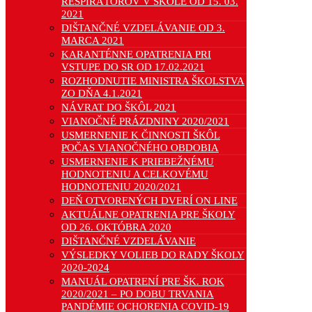
RESPIRÁTOROV V ŠKOLE OD 15. 03.
2021
DIŠTANČNÉ VZDELÁVANIE OD 3.
MARCA 2021
KARANTÉNNE OPATRENIA PRI
VSTUPE DO SR OD 17.02.2021
ROZHODNUTIE MINISTRA ŠKOLSTVA
ZO DŇA 4.1.2021
NÁVRAT DO ŠKÔL 2021
VIANOČNÉ PRÁZDNINY 2020/2021
USMERNENIE K ČINNOSTI ŠKÔL
POČAS VIANOČNÉHO OBDOBIA
USMERNENIE K PRIEBEŽNÉMU
HODNOTENIU A CELKOVÉMU
HODNOTENIU 2020/2021
DEŇ OTVORENÝCH DVERÍ ON LINE
AKTUÁLNE OPATRENIA PRE ŠKOLY
OD 26. OKTÓBRA 2020
DIŠTANČNÉ VZDELÁVANIE
VÝSLEDKY VOLIEB DO RADY ŠKOLY
2020-2024
MANUÁL OPATRENÍ PRE ŠK. ROK
2020/2021 – PO DOBU TRVANIA
PANDÉMIE OCHORENIA COVID-19