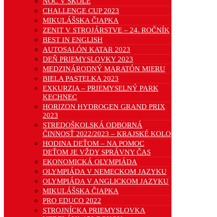
NOC V ŠKOLE
CHALLENGE CUP 2023
MIKULÁŠSKA ČIAPKA
ZENIT V STROJÁRSTVE – 24. ROČNÍK
BEST IN ENGLISH
AUTOSALÓN KATAR 2023
DEŇ PRIEMYSLOVKY 2023
MEDZINÁRODNÝ MARATÓN MIERU
BIELA PASTELKA 2023
EXKURZIA – PRIEMYSELNÝ PARK
KECHNEC
HORIZON HYDROGEN GRAND PRIX
2023
STREDOŠKOLSKÁ ODBORNÁ
ČINNOSŤ 2022/2023 – KRAJSKÉ KOLO
HODINA DEŤOM – NA POMOC
DEŤOM JE VŽDY SPRÁVNY ČAS
EKONOMICKÁ OLYMPIÁDA
OLYMPIÁDA V NEMECKOM JAZYKU
OLYMPIÁDA V ANGLICKOM JAZYKU
MIKULÁŠSKA ČIAPKA
PRO EDUCO 2022
STROJNÍCKA PRIEMYSLOVKA