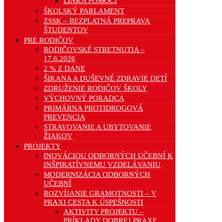
LINKA POMOCI
ŠKOLSKÝ PARLAMENT
ZSSK – BEZPLATNÁ PREPRAVA
ŠTUDENTOV
PRE RODIČOV
RODIČOVSKÉ STRETNUTIA –
17.6.2026
2 % Z DANE
ŠIKANA A DUŠEVNÉ ZDRAVIE DETÍ
ZDRUŽENIE RODIČOV ŠKOLY
VÝCHOVNÝ PORADCA
PRIMÁRNA PROTIDROGOVÁ
PREVENCIA
STRAVOVANIE A UBYTOVANIE
ŽIAKOV
PROJEKTY
INOVÁCIOU ODBORNÝCH UČEBNÍ K
INŠPIRATÍVNEMU VZDELÁVANIU
MODERNIZÁCIA ODBORNÝCH
UČEBNÍ
ROZVÍJANIE GRAMOTNOSTI – V
PRAXI CESTA K ÚSPEŠNOSTI
AKTIVITY PROJEKTU –
PRÍKLADY DOBREJ PRAXE