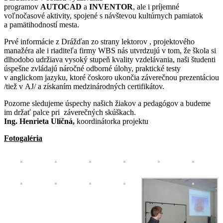
programov
AUTOCAD
a
INVENTOR
, ale i príjemné
voľnočasové aktivity, spojené s návštevou kultúrnych pamiatok
a pamätihodností mesta.
Prvé informácie z Drážďan zo strany lektorov , projektového
manažéra ale i riaditeľa firmy WBS nás utvrdzujú v tom, že škola si
dlhodobo udržiava vysoký stupeň kvality vzdelávania, naši študenti
úspešne zvládajú náročné odborné úlohy, praktické testy
v anglickom jazyku, ktoré čoskoro ukončia záverečnou prezentáciou
/tiež v AJ/ a získaním medzinárodných certifikátov.
Pozorne sledujeme úspechy našich žiakov a pedagógov a budeme
im držať palce pri záverečných skúškach.
Ing.
Henrieta Uličná,
koordinátorka projektu
Fotogaléria