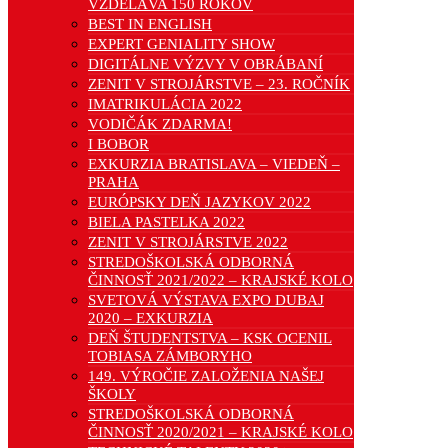
VZDELÁVA 150 ROKOV
BEST IN ENGLISH
EXPERT GENIALITY SHOW
DIGITÁLNE VÝZVY V OBRÁBANÍ
ZENIT V STROJÁRSTVE – 23. ROČNÍK
IMATRIKULÁCIA 2022
VODIČÁK ZDARMA!
I BOBOR
EXKURZIA BRATISLAVA – VIEDEŇ –
PRAHA
EURÓPSKY DEŇ JAZYKOV 2022
BIELA PASTELKA 2022
ZENIT V STROJÁRSTVE 2022
STREDOŠKOLSKÁ ODBORNÁ
ČINNOSŤ 2021/2022 – KRAJSKÉ KOLO
SVETOVÁ VÝSTAVA EXPO DUBAJ
2020 – EXKURZIA
DEŇ ŠTUDENTSTVA – KSK OCENIL
TOBIASA ZÁMBORYHO
149. VÝROČIE ZALOŽENIA NAŠEJ
ŠKOLY
STREDOŠKOLSKÁ ODBORNÁ
ČINNOSŤ 2020/2021 – KRAJSKÉ KOLO