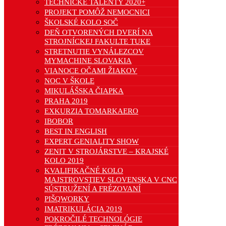
TECHNICKÉ TALENTY 2020+
PROJEKT POMÔŽ NEMOCNICI
ŠKOLSKÉ KOLO SOČ
DEŇ OTVORENÝCH DVERÍ NA
STROJNÍCKEJ FAKULTE TUKE
STRETNUTIE VYNÁLEZCOV
MYMACHINE SLOVAKIA
VIANOCE OČAMI ŽIAKOV
NOC V ŠKOLE
MIKULÁŠSKA ČIAPKA
PRAHA 2019
EXKURZIA TOMARKAERO
IBOBOR
BEST IN ENGLISH
EXPERT GENIALITY SHOW
ZENIT V STROJÁRSTVE – KRAJSKÉ
KOLO 2019
KVALIFIKAČNÉ KOLO
MAJSTROVSTIEV SLOVENSKA V CNC
SÚSTRUŽENÍ A FRÉZOVANÍ
PIŠQWORKY
IMATRIKULÁCIA 2019
POKROČILÉ TECHNOLÓGIE