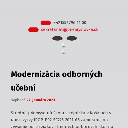
+42155/796 11 00
sekretariat@priemyslovka.sk
Modernizácia odborných
učební
Napísané
27. januára 2023
Stredná priemyselná škola strojnícka v Košiciach v
rámci výzvy IROP-P02-SC223-2021-68 zameranej na
zvýšenie počtu žiakov stredných odborných škôl na