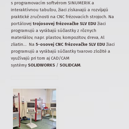
s programovacím softvérom SINUMERIK a
interaktívnou tabuľou, žiaci získavajú a rozvíjajú
praktické zručnosti na CNC frézovacích strojoch. Na
portálovej
trojosovej frézovačke SLV EDU
žiaci
programujú a vyrábajú súčiastky z rôznych
materiálov, napr. plastov, kompozitov, dreva, Al
zliatin… Na
5-osovej CNC frézovačke SLV EDU
žiaci
programujú a vyrábajú súčiastky tvarovo zložité a
využívajú pri tom aj CAD/CAM
systémy
SOLIDWORKS
/
SOLIDCAM
.