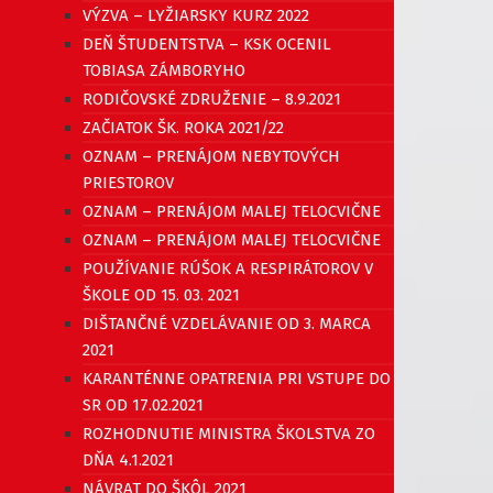
VÝZVA – LYŽIARSKY KURZ 2022
DEŇ ŠTUDENTSTVA – KSK OCENIL
TOBIASA ZÁMBORYHO
RODIČOVSKÉ ZDRUŽENIE – 8.9.2021
ZAČIATOK ŠK. ROKA 2021/22
OZNAM – PRENÁJOM NEBYTOVÝCH
PRIESTOROV
OZNAM – PRENÁJOM MALEJ TELOCVIČNE
OZNAM – PRENÁJOM MALEJ TELOCVIČNE
POUŽÍVANIE RÚŠOK A RESPIRÁTOROV V
ŠKOLE OD 15. 03. 2021
DIŠTANČNÉ VZDELÁVANIE OD 3. MARCA
2021
KARANTÉNNE OPATRENIA PRI VSTUPE DO
SR OD 17.02.2021
ROZHODNUTIE MINISTRA ŠKOLSTVA ZO
DŇA 4.1.2021
NÁVRAT DO ŠKÔL 2021