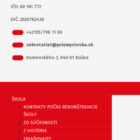
IČO: 00 161 772
DIČ: 2020762436
+42155/796 11 00
sekretariat@priemyslovka.sk
Komenského 2, 040 01 Košice
ŠKOLA
KONTAKTY POČAS REKONŠTRUKCIE
ŠKOLY
ZO SÚČASNOSTI
Z HISTÓRIE
ZRIAĎOVATEĽ