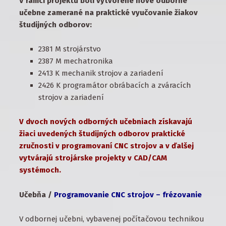
V rámci projektu boli vytvorené nové odborné
učebne zamerané na praktické vyučovanie žiakov
študijných odborov:
2381 M strojárstvo
2387 M mechatronika
2413 K mechanik strojov a zariadení
2426 K programátor obrábacích a zváracích
strojov a zariadení
V dvoch nových odborných učebniach získavajú
žiaci uvedených študijných odborov praktické
zručnosti v programovaní CNC strojov a v ďalšej
vytvárajú strojárske projekty v CAD/CAM
systémoch.
Učebňa /
Programovanie CNC strojov – frézovanie
V odbornej učebni, vybavenej počítačovou technikou